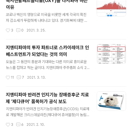
옥시덴탈페트롤리움(OXY)을 다시봐야 하는
로 작성하려고 한다. Q 왜 기관 대상으로 유상증자를 진행
이유
하는 것인가? 3자 배정 유상증자는 기존 주주가 아닌 특정
글 내용
3자를 신주의 인주자로 정해놓고 실시하는 유상증자이다.
코로나 백신의 영향으로 미국을 비롯한 세계 각국의 확진
구주주 대상 유상증자처럼 자본금과 자기자본, 발행주식수
자 감소세가 뚜렸하게 나타나고 있다. 경기회복에 대한 기
가 증가하지만 신주인수자가 불특정 다수가 아니라는 점이
대와 원자재 가격 상승 압력 확진자는 점점 감소하고 있고,
작성시간
3
0
2021. 3. 25.
다르다. 특히나 이번 4월 15일로 예정되어 있는 지엔티파
사람들은 아직 제한적이지만 경제활동을 점차 확대해 나가
마의 기관 대상으로 예상이 되는 유상증자자의 ..
고 있다. 미국 올 7% 경제성장 전망…45년만에 중국 뛰어
넘나 (베이쇼어 AFP/게티이미지=연합뉴스) 미국 뉴욕주
지엔티파마의 투자 파트너로 스카이레이크 인
베이쇼어에 있는 '사우스 쇼어 유니버시티 병원'의 의료진
베스트먼트가 되었다는 것의 의미
이 3일(현지시간) 존슨앤드존슨(J&J)의 신종 코로나바이
글 내용
러스 감염증(코로나19) 백신을 www.sedaily.com 이로
오늘은 그 동안의 흥분과 기대와는 다른 의미로 흥미로운
인해 경기회복을 기대하는 경제주체들이 원자재 수요확대
뉴스를 접하고 적는 글이다. 지엔티파마 주주총회 소식 20
를 예상하고 있다. 작년부터 경기회복에 직접적인 관련이
21년 3월 29일에 예정되어 있는 지엔티파마의 주주총회
작성시간
11
7
2021. 3. 13.
있는 구리나 원유 가격이 급등하고 있는 것도 이런 맥락이
공시를 보고 내심 놀라움을 가질 수 밖에 없었다. 금융 투자
다. 코로나 백신접종에 국제유가 고..
에 관심있는 사람이라면 한 번 쯤은 이름을 들어보았을 법
한 스카이레이크 인베스트먼트가 관여하게 된다는 내용이
지엔티파마 반려견 인지기능 장애증후군 치료
다. 스카이레이크 인베스트먼트 개인적으로 벤처투자에도
제 '제다큐어' 품목허가 공식 보도
관심을 가지고 있어서 실리콘밸리 VC들이나 한국 토종 V
글 내용
C들 그리고 PEF들의 투자 소식이 있으면 관심을 가지고
지엔티파마가 반려견 인지기능장애증후군(CCDS) 치료제
지켜보는 편이다. 스카이레이크 인베스트먼트는 진대제 전
로 개발해온 크리스데살라진(제다큐어 츄어블정)이 농림축
정보통신부 장관이 설립하고 운용하는 PEF(Private Equi
산검역본부로부터 품목허가를 받았다고 10일 언론사 보도
작성시간
3
6
2021. 2. 10.
ty Fund)로 2006년에 설립되어 유수의 투자 성과를 이끌
를 통해 공식 발표했다. 자세한 내용은 기사를 통해 확인할