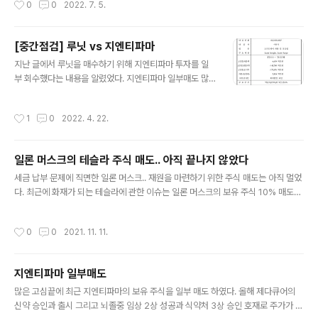
0
0
2022. 7. 5.
난 2월에 15분 고속충전을 400회 수행한 이후에도 배터
면 5만 5353대가 줄어든 것이다. 한편 월가 애널리스트
리 충전량이 초기의..
추정치인 29만 5078대에는 미치지 못했으나 전년 동기
의 20만 1250대에 비해서는 늘어난 수치이다. 테슬라의
[중간점검] 루닛 vs 지엔티파마
자체적인 분석으로 지난 중국의 코로나 봉쇄로 인한 상하
글 내용
지난 글에서 루닛을 매수하기 위해 지엔티파마 투자를 일
이 공장 폐쇄와 공급망 이슈로 인해 현실적으로 어려움이
부 회수했다는 내용을 알렸었다. 지엔티파마 일부매도 많
있었다고 의견을 냈다. 테슬라의 2분기 실적발표는 7월 2
은 고심끝에 최근 지엔티파마의 보유 주식을 일부 매도 하
0일로 예정이 되어 있다. 실적 발표에서 눈여겨 봐야 할 부
였다. 올해 제다큐어의 신약 승인과 출시 그리고 뇌졸중 임
분은 인플레이션과 공급망 이슈가 테슬라의 현금흐름에 얼
작성시간
1
0
2022. 4. 22.
상 2상 성공과 식약처 3상 승인 호재로 주가가 년초대비
마나 악영향을 미쳤을지이다. 아마도 많은 기업들이 2분기
상당한 퍼포먼스 synapticlab.co.kr 오늘은 이들 회사의
실적 가이던스를 낮추고 있..
상황이 어떻게 변했는지 점검하고자 한다. 지엔티파마 20
일론 머스크의 테슬라 주식 매도.. 아직 끝나지 않았다
22년 주주총회 관련 지난 3월 24기 정기주주총회가 수원
글 내용
컨벤션센터에서 있었다. 이번에도 여행일정으로 가보지는
세금 납부 문제에 직면한 일론 머스크.. 재원을 마련하기 위한 주식 매도는 아직 멀었
못했지만 여러 참석자들이 내용을 공유해주어 진행 내용은
다. 최근에 화재가 되는 테슬라에 관한 이슈는 일론 머스크의 보유 주식 10% 매도에
알 수 있었다. 가장 기본인 임상진행 상황은 뇌졸중의 경우
관한 대중들의 관심이다. 지난 11월 8-9일에 걸쳐서 16%가 넘게 하락했다가 어제
중국 임상 3상은 순조롭게 진행(948명 모집에 249명 등
반등에 성공했다. 오늘 아침 기사에서는 일론 머스크가 11억 달러(약 1.3조원) 어치
작성시간
0
0
2021. 11. 11.
록)되고 있으며, 한국 임상..
의 주식을 매도했다고 나온다. 아마도 주가가 급락할 때에 이 매도 때문이지 않나 싶
다. 일부 투자자들은 일론의 테슬라 주식 매도가 끝났으니 이제 악재는 지나갔다라고
말하고 있는데, 과연 사실일까? Elon Musk has sold more than $1B in Tesla
지엔티파마 일부매도
stock – TechCrunch Tesla CEO Elon Musk has sold about $..
글 내용
많은 고심끝에 최근 지엔티파마의 보유 주식을 일부 매도 하였다. 올해 제다큐어의
신약 승인과 출시 그리고 뇌졸중 임상 2상 성공과 식약처 3상 승인 호재로 주가가 년