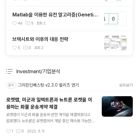
Matlab을 이용한 유전 알고리즘(Genetic
Algorithm) 예제
46
5
조회
2
브렉시트와 이후의 대응 전략
5
0
조회
2
Investment/기업분석
분류 전체보기
주요 글 목록
그리핀인베스팅 v2.3.0 릴리즈 연기
모두보기
공지
로켓랩, 미군과 일렉트론과 뉴트론 로켓을 이
용하는 화물 운송계약 체결
글 내용
로켓랩이 미군과 화물 운송에 관한 계약을 체결하였다고
발표했다. 뉴트론은 로켓랩에서 개발 중인 재사용 가능한
차세대 로켓으로 스페이스X의 팔콘이 1단 부스터만 재활
작성시간
1
0
2022. 9. 9.
용하고 있는 것에 비해 로켓 전체를 재활용하기 때문에 더