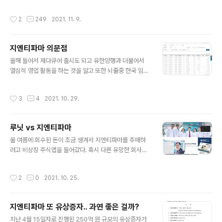
초대비 상당한 퍼포먼스를 보여주었다. 하지만 계속해서 좋은 소식을 기대했던 뇌졸
중에 대한 LO와 제다큐어의 판권 계약에 대한 감감 무소식 그리고 결정적으로 물건
작성시간
2
249
2021. 11. 9.
너간 올해 상장 일정은 최근 고점에 입성한 신규 주주들 뿐만 아니라 장기 보유하고
있는 기존 주주들에게도 상당한 피로감을 주고 있으리라 생각된다. 그러던 와중에 상
당히 과감한 행보로 나의 시선을 끄는 기업을 발견했고, 나름대로의 분석과 조사를
지엔티파마 의문점
해보니 대단히 promising한 미래가 보여서 투자를 결정하게 되었다. 이를 위한 재
글 내용
원으로 지엔티파마의 보유 주식을 일부 매도하게 되었다. 즉,..
올해 들어서 제다큐어 출시도 되고 유한양행과 더불어서
열심히 영업 활동을 하는 것을 알고 또한 뇌줄중 한국 임상
3상을 시작하게 될 거란 것도 알고 있기에 주가적인 측면
에서 최근 움직임은 아쉬울 수 밖에 없다. 최근 루닛의 프리
작성시간
3
4
2021. 10. 29.
IPO에서 주당 54,000원의 가격으로 유상증자를 진행하
다는 뉴스를 접하고, 생각난 김에 지엔티파마의 주식 발행
상황을 보기위에 한국예탁결제원에서 검색을 해 보았다.
루닛 vs 지엔티파마
가장 위에 있는 주당 5,000원으로 5,000주 발행된 건 알
글 내용
지 못했던 건데 뭔가 싶다. 현재 총 주식수 15,815,488주
올 여름에 회수된 돈이 조금 생겨서 지엔티파마를 추매하
를 5월 8일 유증가 35,000을 고려한다면 5,535억 가치
려고 비상장 주식앱을 들어갔다. 혹시 다른 유망한 회사가
를 해당 기관으로부터 인정받고 있었다는 것인데, 6월 5일
더 있는지 살펴보다가 루닛이라는 딥러닝 기반 영상의학진
유증가를 적용한다면 기업가치를 790억원으로 인정하는
단 회사를 알게 되었다. 나름 분석을 통해 뷰노 등 이미 상
작성시간
2
0
2021. 10. 25.
꼴이 되는 것이..
장되어 있는 경쟁사 대비해서도 여러모로 좋아보인다고 판
단되었으며 지엔티파마 추매 자금 중 일부를 루닛에 투자
했다. Lunit Inc. 루닛의 목표는 데이터 기반의 인공지능 기
지엔티파마 또 유상증자.. 과연 좋은 걸까?
술이 주도하는 의학의 미래를 만드는 것입니다. 특히, 전 세
글 내용
계 사망 원인의 높은 비중을 차지하는 암을 정복하는 데 주
지난 4월 15일자로 진행된 250억 원 규모의 유상증자가