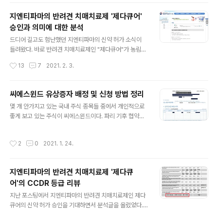
어낸 펀드이다. 작년에는 두..
수 있다. 지엔티파마 “반려견 인지기능장애증후군 치료제
제다큐어 츄어블정 품목허가” ㈜지엔티파마는 반려견 인
지엔티파마의 반려견 치매치료제 '제다큐어'
지기능장애증후군(CCDS) 치료제로 개발해온 크리스데살
승인과 의미에 대한 분석
라진(상품명 : 제다큐어 츄어블정)에 대한 농림축산검역본
글 내용
부의 품목허가가 났다고 10일 밝혔다. 크… www.donga.
드디어 길고도 험난했던 지엔티파마의 신약 허가 소식이
com 지엔티파마, 반려견 인지기능장애 치료제 동물의약
들려왔다. 바로 반려견 치매치료제인 "제다큐어"가 농림축
품 품목허가 | 연합뉴스 지엔티파마, 반려견 인지기능장애
산검역본부에서 2021년 02월 02일자로 품목허가를 받
작성시간
13
7
2021. 2. 3.
치료제 동물의약품 품목허가, 김인유기자, 산업뉴스 (송고
은 것이다. 작년 2월에 신청했지만 두 번의 보완 자료 요구
시간 2021-02-10 06:00) www.y..
와 제출을 거쳐 거의 1년이 다되가는 상황에서 승인 실패에
대한 걱정이 커졌었지만, 이는 결국 기우에 불과했다는 게
씨에스윈드 유상증자 배정 및 신청 방법 정리
증명이 되었다. 지엔티파마의 파이프라인 중 크리스테살라
글 내용
몇 개 안가지고 있는 국내 주식 종목들 중에서 개인적으로
진의 기전 효과인 치매 치료에 대해서 인간 대상 임상은 기
좋게 보고 있는 주식이 씨에스윈드이다. 파리 기후 협약을
간이 길기 때문에 반려견 대상으로 먼저 진행한다는 발상
굳이 거론하지 않더라도 유럽을 필두로, 심지어는 중국 조
이 스마트한 전략이라고 평가했었는데, 이 번에 결국 허가
차도 에너지 전환 정책을 예고하고 있다. 그리고 그 중심에
를 받아냄으로써 지엔티파마가 꽃길을 걷기 위한 마지막
작성시간
2
0
2021. 1. 24.
있는 에너지 생산 수단인 친환경 발전에서 큰 포션을 담당
퍼즐이 맞춰졌다고 의미를 부여하고 싶다. 사실 그 동안 2
하게 될 해상 풍력은 바이든 미국 대통령의 공약에 기반하
0년이 넘는 업력에도 불구하고 시장에서 평가..
여 향후 10년간 많은 성장이 기대되는 산업이다. 이 해상
지엔티파마의 반려견 치매치료제 '제다큐
풍력에서 주요 부품인 풍력 타워 세계 점유일 1위 기업이
어'의 CCDR 등급 리뷰
한국 기업인 씨에스윈드이다. 작년부터 계속 지켜보며 분
글 내용
석해 본 바로는... 확실한 수주에 근거한 투자를 하는 모습
지난 포스팅에서 지엔티파마의 반려견 치매치료제인 제다
에서 경영을 꽤나 보수적으로 하고 있다는 인상이 나에게
큐어의 신약 허가 승인을 기대하면서 분석글을 올렸었다.
는 꽤 든든하게 느껴졌다. 이번 유상증자를 하게된 배경도
지엔티파마의 반려견 치매치료제 '제다큐어' 승인 지연? 실
작성시간