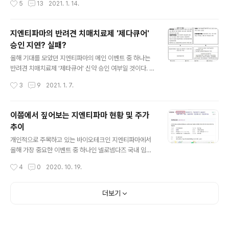
5
13
2021. 1. 14.
앞으로 미국에서 있을 해상 풍력 ..
패? 올해 기대를 모았던 지엔티파마의 메인 이벤트 중 하나
는 반려견 치매치료제 '제타큐어' 신약 승인 여부일 것이다.
반려견 치매 치료제 출시 임박…'빠르면 7월 세계 최초 출
지엔티파마의 반려견 치매치료제 '제다큐어'
시' [동 synapticlab.co.kr 제다큐어의 주성분인 크리스
승인 지연? 실패?
데살라진의 약효를 분석한 차트 2개를 올리면서 임상3상
글 내용
에 대한 결과를 공유했었는데, 그 중 CCDR(Canine Cog
올해 기대를 모았던 지엔티파마의 메인 이벤트 중 하나는
nitive Dysfunction Rating) Scale에 대한 결과를 확인
반려견 치매치료제 '제타큐어' 신약 승인 여부일 것이다. 반
할 수 있었다. 이전 분석에서 검토를 하다 간과한 부분이 있
려견 치매 치료제 출시 임박…'빠르면 7월 세계 최초 출시'
작성시간
3
9
2021. 1. 7.
어 여기에 보완 내용을 공유하고자 한다. 이전 글의..
[동영상재생:NVP1][앵커멘트]반려견 치매 치료제가 국내
출시를 눈 앞에 두고 있습니다. 국내 기업이 세계 최초로 상
용화에 성공했다는 점에서 의미가 큰데요... news.mtn.c
이쯤에서 짚어보는 지엔티파마 현황 및 주가
o.kr 지난 2020년 2월 농림축산검역본부에 신청한 신약
추이
허가는 원래 상반기에 승인이 날 것으로 예상했으나 두 번
글 내용
의 보완자료 요청에 아직도 허가가 나지 않고 있는 상황이
개인적으로 주목하고 있는 바이오테크인 지엔티파마에서
다. 이렇다보니 올해가 며칠 남지 않은 현재 시점에서 계속
올해 가장 중요한 이벤트 중 하나인 넬로넴다즈 국내 임상
되는 지연으로 지엔티파마 주식에 투자한 투자자 입장에서
2상 탑라인 발표가 최근에 있었다. 주요 신문이나 심지어
작성시간
4
0
2020. 10. 19.
는 답답한 상황이 되어가고 있다. 농림축산검역본부에서
방송에서도 소개될 정도로 반응이 좋았지만 개인적으로 기
흘러나오는 얘기들 중..
대를 많이해서 그런지 생각보다 이후의 주가 움직임이라던
가 사람들의 반응을 파악할 수 있는 현상이 안보이는 것은
더보기
다소 실망스러웠다. 어쨌든 주요 이벤트가 하나 지나갔으
니 올해 기대되었던 이벤트들의 진행 상황을 간단하게 짚
어보려고 한다. 지난 5월에 작성한 글에서 올해 지엔티파