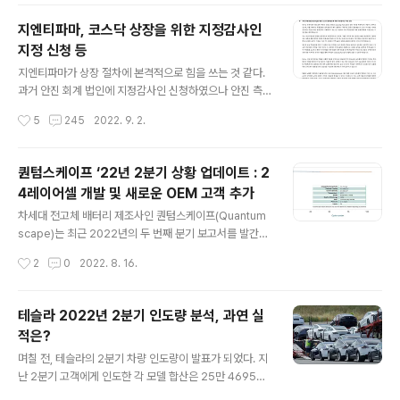
진보된 재활용 기술 기반의 로켓이라고 볼 수 있다.
지엔티파마, 코스닥 상장을 위한 지정감사인
지정 신청 등
글 내용
지엔티파마가 상장 절차에 본격적으로 힘을 쓰는 것 같다. ​
과거 안진 회계 법인에 지정감사인 신청하였으나 안진 측
에서 의견을 주지 않는 등 우여곡절이 많았으나, 금감원에
작성시간
5
245
2022. 9. 2.
이의를 제기하여 안진을 회계 감사 법인에서 지정 취소를
하고 새롭게 회계 법인을 지정하였다고 회사 홈페이지를
통해 공고하였다. 더욱이 대표 이사이자 최대 주주인 곽병
퀀텀스케이프 ‘22년 2분기 상황 업데이트 : 2
주 대표가 본인 명의의 주식 400,000주(138억원 규모,
4레이어셀 개발 및 새로운 OEM 고객 추가
현 장외시세 34,500원 기준)를 회사에 증여했다는 점은
글 내용
높이 살만하다. ​ 뇌졸중 한국과 중국의 임상 3상도 순조롭
차세대 전고체 배터리 제조사인 퀀텀스케이프(Quantum
게 진행되고 있고, 제다큐어 판매 병원도 지속적으로 늘면
scape)는 최근 2022년의 두 번째 분기 보고서를 발간했
서 매출도 증가되고 있다. ​ 시장 분위기가 긴축과 경기침체
다. ​ 퀀텀스케이프는 차세대 배터리라고 알려진 전고체 배
작성시간
2
0
2022. 8. 16.
로 인해 앞으로 계속 좋지 않을 것이다. 그에 따라 투자심리
터리를 개발한다는 목표로 2010년에 세워진 회사이다. 1
가 위축되면서 바이오 ..
0년 넘게 개발을 해왔으나 2020년 세라믹 분리막을 활용
해 기술적 진보(major breakthrough)를 이루어 냄으로
테슬라 2022년 2분기 인도량 분석, 과연 실
써 본격적으로 성장의 탄력을 받기 시작했다. 이후 초기 싱
적은?
글 레이어 프로토타입 배터리 셀을 개발하고 시험을 성공
글 내용
적으로 수행했으며, 제조 라인을 두 배 가량 늘렸었다. ​ 직
며칠 전, 테슬라의 2분기 차량 인도량이 발표가 되었다. 지
전에는 10레이어셀과 16레이어셀 프로토타입도 개발에
난 2분기 고객에게 인도한 각 모델 합산은 25만 4695대
성공했으며 이번에 24층 셀 개발에 성공했다고 밝혔다. 지
로 집계 되었으며 이는 1분기 인도량인 31만 48대에 비하
작성시간