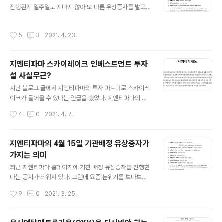
력합니다. www.lunit.io 그 이후로 현재 상황은 지엔티파
진행된지 일주일도 지나지 않아 또 다른 유상증자를 발표
마와 루닛 모두 매수가 대비 하락했으며, 지엔티파마는 약
했다. 지엔티파마 홈페이지에 나와있는 공고를 살펴보면 5
25%, 루닛은 약 13% 하락해 있는 상태이다. 두 회사 모두
월 7일자로 약 170억 원 규모의 유상증자를 진행하기로
작성시간
5
3
2021. 4. 23.
각자의 상황에..
했으며 신주발행가격은 지난 4월 15일 유상증자 가격과
같은 35,000원으로 책정된다. 지난 250억원 규모의 유
상증자가 순조롭게 이루어짐에 따라 재무구조가 개선되고
지엔티파마 스카이레이크 인베스트먼트 투자
운영자금이 어느 정도 확보가 되었다고 보기 때문에 이제
설 사실무근?
지엔티파마에게 있어서 부족한 부분이 채워지게 되었다고
글 내용
생각한다. 그런 의미에서 보면 이번에 새롭게 진행될 3자
지난 블로그 글에서 지엔티파마의 투자 파트너로 스카이레
배정 유상증자는 두 가지 측면에서 그리 썩 좋게 보이지 않
이크가 들어올 수 있다는 언급을 했었다. 지엔티파마의 투
는다. 첫 째, 3주 차이의 시차라고 하더라도 5월 7일에 있
자 파트너로 스카이레이크 인베스트먼트가 되었다는 것의
작성시간
4
0
2021. 4. 7.
을 유상증자는 후속 투자이다. 제타..
의미 오늘은 그 동안의 흥분과 기대와는 다른 의미로 흥미
로운 뉴스를 접하고 적는 글이다. 지엔티파마 주주총회 소
식 2021년 3월 29일에 예정되어 있는 지엔티파마의 주주
지엔티파마의 4월 15일 기관배정 유상증자가
총회 공시를 보고 내심 놀라 synapticlab.co.kr 오늘 발
가지는 의미
표된 기사 내용중에 관련 내용이 있어 다루고자 한다. “상
글 내용
장 주식은 부진한데”...비상장 시장서 살아나는 바이오주
최근 지엔티파마 홈페이지에 기관 배정 유상증자를 진행한
직장인 김은혜(가명, 34)씨는 지난 1월 장외주식시장에서
다는 공지가 띄워져 있다. 그런데 요즘 분위기를 보다보면
반려견 치매약 개발사 지엔티파마의 주식을 샀다. 지난해
기관 배정 유상증자가 가지는 의미를 제대로 이해하지 못
작성시간
9
0
2021. 3. 25.
바이오 기업에 투자해 고수익을.. biz.chosun.com 지난
하는 초심자들이 보여 공부를 하는 차원에서라도 이번 유
글에서 스카이레이..
증이 가지는 의미에 대해서 정리할 필요가 있다고 생각되
었다. 내용의 의해를 돕기 위해 이번 글은 질의응답 형식으