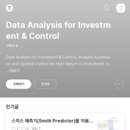
검색하기
티스토리
Data Analysis for Investm
ent & Control
구독자
4
Data Analysis for Investment & Control, Analysis Automati
on and Optimal Control for High Return on Investment. em
ail: somniumn (at) gmail
...더보기
구독하기
방명록
신고하기 레이어
열기
인기글
스미스 예측기(Smith Predictor)를 이용한
시간 지연 제어
2
0
조회
7