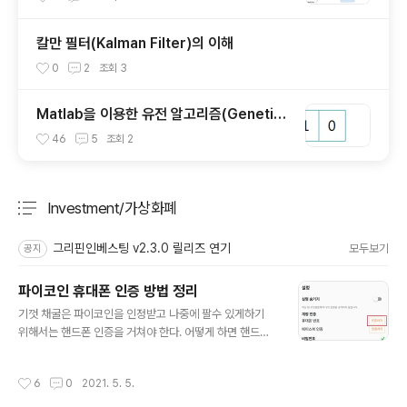
칼만 필터(Kalman Filter)의 이해
0
2
조회
3
Matlab을 이용한 유전 알고리즘(Genetic
Algorithm) 예제
46
5
조회
2
Investment/가상화폐
분류 전체보기
주요 글 목록
그리핀인베스팅 v2.3.0 릴리즈 연기
모두보기
공지
파이코인 휴대폰 인증 방법 정리
글 내용
기껏 채굴은 파이코인을 인정받고 나중에 팔수 있게하기
위해서는 핸드폰 인증을 거쳐야 한다. 어떻게 하면 핸드폰
인증을 할 수 있는지 알아보자 먼저 앱을 실행하고 왼쪽 메
뉴에서 프로필을 선택한다. 화면 하단 영역에 계정인증 중
작성시간
6
0
2021. 5. 5.
에 휴대폰 번호 인증란이 있는데, 인증이 안되어 있는 상태
면 위와 같이 인증하기 버튼이 존재한다. 버튼을 눌러 인증