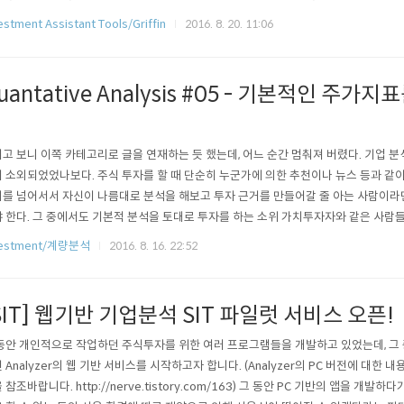
고가/저가를 파악하여 현재가가 어느 위치에 있는지 알려줌으로써 그간 움직임에 비해
estment Assistant Tools/Griffin
2016. 8. 20. 11:06
 알 수 있게 해줍니다. 이런 기능은 괜찮다고 판단한 어떤 회사를 오랬동안 관찰해온 투
uantative Analysis #05 - 기본적인 주가
닝
고 보니 이쪽 카테고리로 글을 연재하는 듯 했는데, 어느 순간 멈춰져 버렸다. 기업 
 소외되었었나보다. 주식 투자를 할 때 단순히 누군가에 의한 추천이나 뉴스 등과 같
를 넘어서서 자신이 나름대로 분석을 해보고 투자 근거를 만들어갈 줄 아는 사람이라면
 한다. 그 중에서도 기본적 분석을 토대로 투자를 하는 소위 가치투자자와 같은 사람들이라면
 주가 지표를 통한 분석을 종종하곤 한다. 허나 상장되어 있는 약 2천개의 기업들 중
vestment/계량분석
2016. 8. 16. 22:52
 어떤 회사가 재무적으로 우량한지는 하나하나 분석해 볼 수도 있는데, 이럴 때 스
는 특징..
SIT] 웹기반 기업분석 SIT 파일럿 서비스 오픈!
동안 개인적으로 작업하던 주식투자를 위한 여러 프로그램들을 개발하고 있었는데, 그
 Analyzer의 웹 기반 서비스를 시작하고자 합니다. (Analyzer의 PC 버전에 대한
 참조바랍니다. http://nerve.tistory.com/163) 그 동안 PC 기반의 앱을 개발하