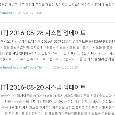
그러한 개념은 나도 예전에 구상을 해왔던 것이지만 뉴지스탁이 먼저 시장에 내 놓았다
싶다. 해외의 주식 투자 관련 서비스 등 중에 유사한 서비스가 있는지 없는지는 잘 모른
estment
2016. 8. 29. 01:41
 실제 상품으로 내 놓을 정도면 어느 정도 기능 검증은 되어 있으리라고 본다. 뉴지스탁 vs Gri
SIT] 2016-08-28 시스텝 업데이트
하세요. 지난 업데이트에 이어 2016년 08월 28일자 업데이트를 진행했습니다. SIT 비로
r 기능을 보완하였으며, 첫화면에 대쉬보드와 같은 기능을 넣어보려고 시도를 좀 했습니다. A
지표 구현 지난 업데이트에서 도입한 S-Point 라는 지표가 있었는데, Momentum 지
ult 값으로 50이 무조건 주어지도록 구현되어 있었습니다. 이를 몇 가지 잘 알려진 기
를 만들어 적용하였습니다. 기업 가치를 분석하는 Fundamental 지표와 주가 움직임
estment Assistant Tools/Griffin
2016. 8. 28. 13:20
 적절하게 Weighted 조정하여 적용하는 것이 중요할 텐데, 현재는 50 대 50의 ..
SIT] 2016-08-20 시스텝 업데이트
하세요. SIT 웹사이트의 2016년 08월 20일자 시스템 업데이트를 진행하였습니다. 개선
 보강과 Screener의 속도 개선입니다. Analyzer 기능 개선 먼저 Analyzer 기능
 분석 내용에 몇 가지 요소를 추가하여 가독성을 높이고 유저로 하여금 한눈에 저평
점수화 하여 매수를 할만한지 아니면 매도를 해야하는지를 판단할 수 있도록 기능을 보