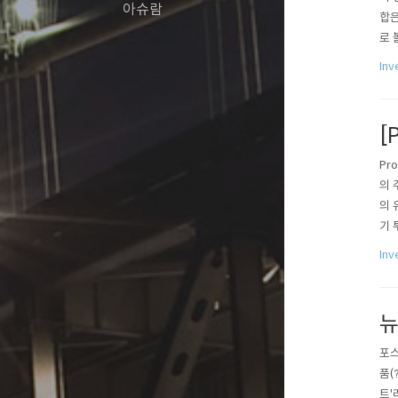
아슈람
합은
로 
억 
In
소프
[
Pr
의 
의 
기 
마법
Inv
간 
뉴
포스
품(
트'