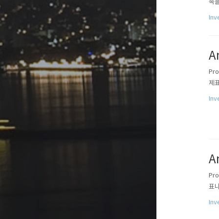
속을
작하
Inv
기 
A
Pr
제표
In
A
Pr
표나
In