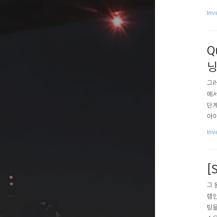
안 
Inv
지를
Q
그러
에서
단계
아야
같은
In
있고
원하
[
그 
램인
팅을