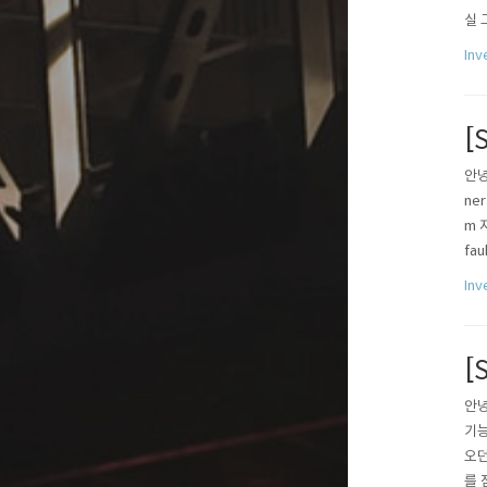
실 
고 
Inv
라도
[
안녕
ne
m 
fa
지표
Inv
표를
[
안녕
기능
오던
를 