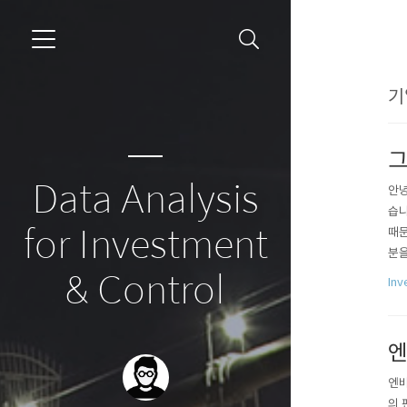
기
그
Data Analysis
안녕
습니
for Investment
때문
분을
스크
& Control
Inv
위한
하시
엔
엔비
의 