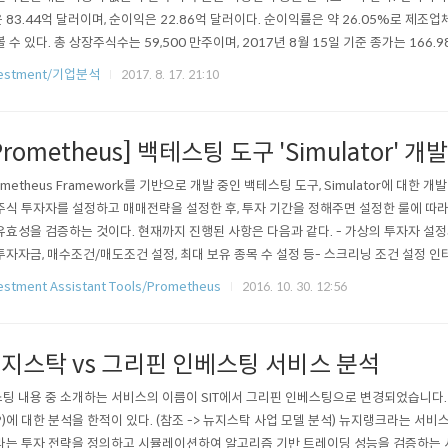
 83.44억 달러이며, 순이익은 22.86억 달러이다. 순이익률은 약 26.05%로 제
볼 수 있다. 총 상장주식수는 59,500 만주이며, 2017년 8월 15일 기준 종가는 166.
달러이다. 순이익 22.86억 달러를 나누어 P/E Ratio는 43.46배이다. 같은 날짜 기준
vestment/기업분석
2017. 8. 17. 21:10
트의 32.31보다 높고 페이스북의 43.48배와 비슷한 수치이지만 아마존의 185.07, 넷
Prometheus] 백테스팅 도구 'Simulator' 개
ometheus Framework를 기반으로 개발 중인 백테스팅 도구, Simulator에 대한 
주식 투자자를 설정하고 매매전략을 설정한 후, 투자 기간을 정해주면 설정한 룰에 따
유효성을 검증하는 것이다. 현재까지 진행된 사항은 다음과 같다. - 가상의 투자자 설정
투자자금, 매수조건/매도조건 설정, 최대 보유 종목 수 설정 등- 스크리닝 조건 설정 인
공식을 적용할지 다른 분석 조건을 설정할지 선택. 현재는 마법공식만...- 백테스팅 결과 
estment Assistant Tools/Prometheus
2016. 10. 30. 12:56
동안 매일 매일의 보유 자산 및 보유 주식 상황 그리고 어떤 동작을 수행했는지 등에 대한 
지스탁 vs 그리핀 인베스팅 서비스 분석
팅 내용 중 소개하는 서비스의 이름이 SIT에서 그리핀 인베스팅으로 변경되었습니다.
?)에 대한 분석을 한적이 있다. (참조 -> 뉴지스탁 사업 모델 분석) 뉴지랭크라는 서
라는 투자 전략을 정의하고 시뮬레이션하여 알고리즘 기반 트레이딩 성능을 검증하는 서