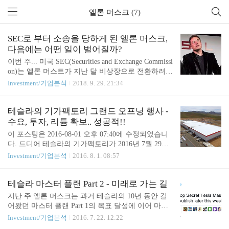
엘론 머스크 (7)
SEC로 부터 소송을 당하게 된 엘론 머스크,
다음에는 어떤 일이 벌어질까?
이번 주... 미국 SEC(Securities and Exchange Commissi
on)는 엘론 머스트가 지난 달 비상장으로 전환하려
한다는 트윗이 법적으로 문제가 있다며 사기혐의로
Investment/기업분석
2018. 9. 29. 21:34
고소했다는 뉴스가 나왔다. 美 증권거래위원회, 사기
혐의로 일론 머스크 고소 개인적으로 큰 이슈가 아니
라고 판단해서 경고 정도의 주위만 주고 넘어갈 거라
테슬라의 기가팩토리 그랜드 오프닝 행사 -
생각했었다. 그러나 고소 뉴스가 나오기 전에 SEC와
수요, 투자, 리튬 확보.. 성공적!!
엘론 머스크와의 합의를 위한 미팅에서 벌금과 함께
이 포스팅은 2016-08-01 오후 07:40에 수정되었습니
엘론 머스크가 회장직에서 2년 동안 내려와야 한다
다. 드디어 테슬라의 기가팩토리가 2016년 7월 29일
는 조건 때문에 협상이 부결되었는데, 이런 가혹한
에 미국 네바다에서 그랜드 오프닝 행사를 열었다.
Investment/기업분석
2016. 8. 1. 08:57
조건을 내세운 것으로 보아 SEC는 엘론 머스크와 합
애초에 계획으로는 2017년에나 오픈할 예정이었지만
의할 생각이 없었던 것 같다. 그렇다면 이제 앞으로
이를 앞당겨 이번달에 오프닝 행사를 갖기로 한것이
어떻게 될까? 우선 엘론 머스크는 SEC의 발표에 상
다. 들리는 이야기로는 전체적으로 건설이 완료된 것
테슬라 마스터 플랜 Part 2 - 미래로 가는 길
당히 유감을 표명..
은 아니고 배터리가 생산 가능한 일부를 먼저 가동시
지난 주 엘론 머스크는 과거 테슬라의 10년 동안 걸
켜 배터리 생산을 시작할 거라고 한다. 이미 테슬라
어왔던 마스터 플랜 Part 1의 목표 달성에 이어 마스
모텔3의 성공적인 예약판매로 테슬라 전기차 대중화
터 플랜 Part 2에 대한 예고를 했었다. 드디러 엘론 머
Investment/기업분석
2016. 7. 22. 12:22
가능성을 확인한 만큼 이런 수요를 맞추려면 배터리
스크 테슬라 CEO가 미국 시간으로 2016년 7월 20일