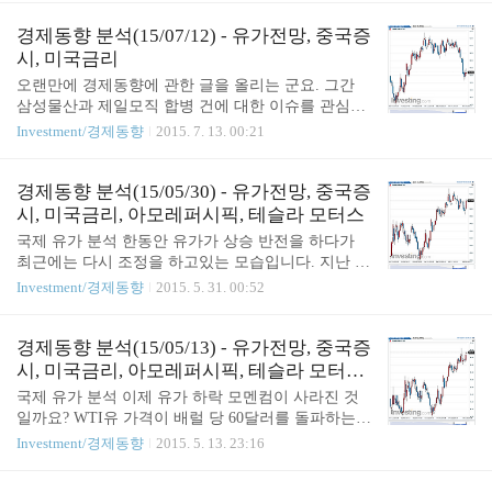
대량 생산을 통해 가격을 낮추는 게 필수적이다. 테
Tesla.com에 마스터 플랜 Part2(Master Plan, Part Deu
슬라는 기가팩토리에서 배터리 대량 생산을 통해 K
x)를 공개했다. 그 동안 테슬라는 단순히 전기 자동차
경제동향 분석(15/07/12) - 유가전망, 중국증
Wh 당 배터리 가격을 지금보다 30% 이상 낮출 수 있
회사라고 보기엔 다소 옆길로 새는 행보를 보여줬었
시, 미국금리
을 거라 보고 있다. 과연 테슬라는 기가..
는데 예를 들면, ESS 시스템인 배터리 팩 제품을 런
오랜만에 경제동향에 관한 글을 올리는 군요. 그간
칭한다거나 철도 시스템을 뛰어넘는 운송 수단인 하
삼성물산과 제일모직 합병 건에 대한 이슈를 관심있
이퍼 루프에 대한 프로젝트를 시작한다던지 하는 것
게 지켜보기도 했고, 요즘 핫한 중국 주식시장에도
Investment/경제동향
2015. 7. 13. 00:21
들이다. 그럼에도 불구하고 그는 테슬라의 가치를 높
관심을 가졌던 터라 블로그에 소홀했던 것 같네요.
이는데 많은 논란과 함께 세상을 깜짝 놀라게 하는
특히나 중국 증시에 대한 차익실현 언급 이후에 공교
이벤트를 보여왔다. 최근 자사의 오토 파일럿(Auto..
롭게도 주식시장에 폭장장세를 지속하고 있다는 것
경제동향 분석(15/05/30) - 유가전망, 중국증
은 놀라운 일인 것 같습니다. 원래 단기 투자는 지양
시, 미국금리, 아모레퍼시픽, 테슬라 모터스
하는 편인데, 메르스 때문에 생긴 패닉으로 적절한
국제 유가 분석 한동안 유가가 상승 반전을 하다가
타이밍에 매매를 하여 60% 이상의 수익을 내었는데,
최근에는 다시 조정을 하고있는 모습입니다. 지난 번
최근 유가 하락 등으로 인한 손실을 따지만 이익의
분석 때 말씀드렸던 대로 아직까지는 50달러 대 중반
Investment/경제동향
2015. 5. 31. 00:52
상당부분을 반납한 결과가 되었습니다. ㅎㅎ 국제 유
아래로는 내려가지는 않고 있습니다. 최근의 유가 하
가 분석 요즘 유가는 다시 지지부진 한데요. 무슨 이
락은 달러 강세의 영향일 거라는 분석이 나오고 있으
슈가 있을까 생각을 해보니 그리스 채무불이행에 대
며, 6월 5일 부터 진행되는 OPEC 회의에서 유가 하락
경제동향 분석(15/05/13) - 유가전망, 중국증
한 건이 있네요. 그리스 건은 근본적으로 해결하기
에 대한 대첵을 논의 한다고 합니다. 또한 그 동안 셰
시, 미국금리, 아모레퍼시픽, 테슬라 모터스,
어려운 사안..
일 오일 생산 감소가 재고 감소로 이어져 다시 가격
마이크로소프트
국제 유가 분석 이제 유가 하락 모멘컴이 사라진 것
의 상승이라는 순환 영향으로 인해 간헐적으로 상승
일까요? WTI유 가격이 배럴 당 60달러를 돌파하는
모습을 나타내고 있네요. 석유 전문가들도 제각기 다
등 국제 유가가 상승 추세로 돌아서는 듯한 모습입니
Investment/경제동향
2015. 5. 13. 23:16
른 전망을 내놓고 있는데요. 데이비드 휴잇 크레디트
다. 그 동안 국제 유가 하락의 주요 이유였던 사우디
스위스(CS) 오일&가스 글로벌 리서치 공동헤드는 연
아라비아의 미국 셰일 업계와의 치킨 게임으로 인한
내 70달러까지 유가가 올라갈 것이라는 예측을 하는