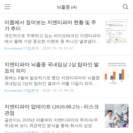
뇌졸중 (4)
이쯤에서 짚어보는 지엔티파마 현황 및 주
가 추이
개인적으로 주목하고 있는 바이오테크인 지엔티파마
에서 올해 가장 중요한 이벤트 중 하나인 넬로넴다즈
국내 임상2상 탑라인 발표가 최근에 있었다. 주요 신
Investment/기업분석
2020. 10. 19. 01:47
문이나 심지어 방송에서도 소개될 정도로 반응이 좋
았지만 개인적으로 기대를 많이해서 그런지 생각보
다 이후의 주가 움직임이라던가 사람들의 반응을 파
지엔티파마 뇌졸중 국내임상 2상 탑라인 발
악할 수 있는 현상이 안보이는 것은 다소 실망스러웠
표의 의미
다. 어쨌든 주요 이벤트가 하나 지나갔으니 올해 기
원래는 8월에 발표하기로 했던 지엔티파마의 뇌졸중
대되었던 이벤트들의 진행 상황을 간단하게 짚어보
국내임상 2상의 탑라인 결과가 10월 15일이 되어서
려고 한다. 지난 5월에 작성한 글에서 올해 지엔티파
야 발표가 되었다. 이번에는 특별히 용인시청 강당을
Investment/기업분석
2020. 10. 15. 09:28
마의 기대되는 이벤트를 정리해 보았었는데, 10월 중
대관하여 기자회견 형식으로 발표를 진행했다는 점
순이 넘어가는 지금 시점에서 어떤 상황인지 표로 정
에서 지엔티파마의 임상 결과에 대한 자신감을 기대
리해 본다. 파이프라인 주요이벤트 현황 관련기사 넬
하게 만들었다. 지엔티파마 "뇌졸중치료제 임상2상
지엔티파마 업데이트 (2020.08.23) - 리스크
로넴다즈 (적응증 : 뇌졸중) 중국 임상2상 완료 http
서 효과·안전성 확인" | 연합뉴스지엔티파마 "뇌졸중
관점
s://ww..
치료제 임상2상서 효과·안전성 확인", 김인유기자,
글쓴이는 2018년 여름부터 지엔티파마의 투자자(주
산업뉴스 (송고시간 2020-10-15 05:00)www.yna.co.kr
주)로써 보다 객관적인 분석을 통해 회사의 성장 가
이번 지엔티파마의 파이프라인 중 넬로넴다즈의 뇌
능성과 혹시 모를 리스크를 파악하여 성공적인 투자
Investment/기업분석
2020. 8. 23. 23:47