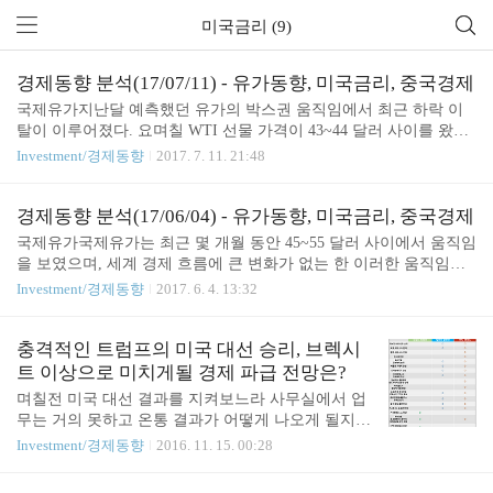
미국금리 (9)
경제동향 분석(17/07/11) - 유가동향, 미국금리, 중국경제
국제유가지난달 예측했던 유가의 박스권 움직임에서 최근 하락 이
탈이 이루어졌다. 요며칠 WTI 선물 가격이 43~44 달러 사이를 왔다
갔다 하고 있다. 미국의 원유 재고가 예상보다 빠르게 줄고 있고 OP
Investment/경제동향
2017. 7. 11. 21:48
EC 회원국들의 감산 논의가 이루어지고 있지만 유가 상승에는 제한
적인 것 같다. 원인으로 파악되는 것은 셰일오일 채굴 업체들의 기술
발전으로 채산성이 좋아지고 있다는 것과 OPEC 회원국들의 감산이
경제동향 분석(17/06/04) - 유가동향, 미국금리, 중국경제
실제로 이루어지기 어렵다는 우려 때문인것으로 여겨진다. 미국금
국제유가국제유가는 최근 몇 개월 동안 45~55 달러 사이에서 움직임
리지난 달에 있었던 FOMC에서 예상대로 금리 인상이 되었다. 미국
을 보였으며, 세계 경제 흐름에 큰 변화가 없는 한 이러한 움직임은
기준금리는 1.00~1.25%가 되었으며, 올해 안에 금리 인상이 한번 더
당분간 지소될 것으로 전망됨 미국금리 인상6월 중순에 있을 FOMC
Investment/경제동향
2017. 6. 4. 13:32
이루어질 것으로 전망되고 있다. 경제 상황을 지켜보며 천천히 할 것
에서 금리를 인상할 가능성이 100%에 근접한다는 말이 거론되고 있
으로 예상되기 때문에 12월에 하리라는 의견..
음에 따라 올해 예고된 3차례 있을 금리 인상 중 두 번째 금리 인상
이 이루어질 전망임(그렇게 되면 1.00~1.25%의 기준금리가 됨) 다음
충격적인 트럼프의 미국 대선 승리, 브렉시
금리 인상은 미국의 경기 상황을 지켜보며 할 것으로 보이며, 미국의
트 이상으로 미치게될 경제 파급 전망은?
금리 인상 속도에 맟주어 한국은행에서 저금리 기조를 계속 유지할
며칠전 미국 대선 결과를 지켜보느라 사무실에서 업
지 아니면 상승으로 갈지 지켜보아야 할 것으로 보임 달러가치최근
무는 거의 못하고 온통 결과가 어떻게 나오게 될지
몇 달 동안 1100대를 유지 중... 당분간 1100원 아래에서는 매수를 12
모니터 화면만 응시한 하루였다. 과거 브렉시트 때는
Investment/경제동향
2016. 11. 15. 00:28
00원 위에서는 매도하는 것..
그래도 어느 정도는 통과를 예상할 수 있었는데, 이
번 미국 대선은 개인적으로 쇼킹하지 않을 수가 없는