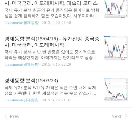
익 감소라는 후폭풍은 피해가기 힘들었을 겁니다. 실
시, 미국금리, 아모레퍼시픽, 테슬라 모터스
제로 지난 6개월 동안 사우디 아라비아의 외환 보유
국제 유가 분석 최근의 유가 움직임은 한마디로 방향
액이 500억 달러 정도 줄었고, 재정적자 규모도 크게
성을 쉽게 짐작하기 힘든 모습이었다. 사우디아라비
늘고 있다고 하네요... 그런데 사우디는 이에 아랑곳
아가 이끄는 연합군이 예맨 반군에 대한 공습으로 중
Investment/경제동향
2015. 4. 26. 23:46
하지 않는 모습입니다. 그 동안 벌어놓은 돈을 바탕
동 정세가 불안하기 때문에 브랜트유가 상승하는 양
으로 미국 셰일 업체와 적대국 등 경쟁자들의 숨통을
상을 보이고, 미국의 원유 재고가 증가할 것이라는
조이기 위해 감산은 하지 않은 체 오히려 4월 산유량
전망으로 인해 WTI유는 상승 전망이 나오고 있는 등
경제동향 분석(15/04/15) - 유가전망, 중국증
이 최대라는 소식까지 나올 정도니까요. 시..
뚜렷하게 방향을 예측하기 어려운 상황이다. 그간의
시, 미국금리, 아모레퍼시픽
움직임에서도 나타나듯 상승/하락을 반복하고 있으
국제 유가 분석 지난 번 반등은 있어도 중기적으로
며, 일각에서는 더 이상의 유가 하락을 기대하기는
하락을 예상했지만, 아직까지는 단기적으로 상승추
어려울 걸로 보고 있기도 하다. 사실 유가가 40 달러
세이다. 이란의 핵협상 타결 소식으로 시장에서는 원
Investment/경제동향
2015. 4. 15. 22:29
대로 진입하면서 미국 에너지 회사들의 수익 악화로
유 공급량이 증가하여 원유가가 하락할 거라를 기대
인해 생산 감소가 재고를 증가시키는 역할을 하므로
가 있었으나 그리 힘을 얻지는 못한 듯 하다. 아직까
추가적인 하락이 있어도 40달러 대 아래로는 내려가
지는 예맨 내전에 대한 불확실성이 존재하고 지속적
경제동향 분석(15/03/23)
기 힘들 것이다. 이를 감안하여 투자 계획을 잡는 것
인 저유가로 인해 셰일오일 감산 전망에 최근 지속적
국제 유가 분석 WTI유 가격은 최근 수년 내에 최저
이 유효..
으로 유가가 상승하는 모습을 보이고 있다. 몇몇 전
점을 기록했다. 향후 계절적인 석유 수요 감소가 이
문가는 향후 수개월 내에 배럴당 60~70 달러까지 예
루어지고 이란 핵협상이 타결되어 석유 공급이 안정
Investment/경제동향
2015. 3. 23. 21:37
상하기도 한다. 그간 유가가 하락하기 시작한 이후로
화 된다면 추가 학을 예상해 볼 수 있다. 위의 차트는
에너지 관련 산업의 근로자 감소가 거의 10만명에 달
최근 WTI유 가격 움직임을 보여준다. 1월 말에 있었
한다는 기사내용도 있다. 그만큼 시간이 갈 수록 추
던 최저점을 지나 다시 반등하는 모습을 보여준다.
Prev
Next
가 하락에 대한 기대가 낮아지는 상황으로 흘러가고
하지만 1월 말과는 다르게 반등 모멘텀이 크게 안나
있다는 것을 의미한다. 중국 증시 분석 최근 중국 증
타나는 것을 알 수 있다. 원유 선물/펀드 매수는 좀 더
시는 놀..