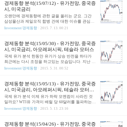
것이 미국 국민들도 이민자 문제나 양극화로 인한 문
경제동향 분석(15/07/12) - 유가전망, 중국증
제가 예상을 뛰어넘는 구나... 이게 세계적 현실이구
시, 미국금리
나 라는 점이다. 역으로 말하자만 우리는 그동안 매
오랜만에 경제동향에 관한 글을 올리는 군요. 그간
스컴이 하던 얘기나 티비나 인터넷 상에서 헐리웃 스
삼성물산과 제일모직 합병 건에 대한 이슈를 관심있
타들이 주장하는 소신 발언들에 그 동안 세뇌되어 있
게 지켜보기도 했고, 요즘 핫한 중국 주식시장에도
Investment/경제동향
2015. 7. 13. 00:21
었을 뿐.. 정작 투표권을 가진 많은 미국 시민들이 처
관심을 가졌던 터라 블로그에 소홀했던 것 같네요.
한 현실에는 관심조차 없었다는 것을 의미한다. 우리
특히나 중국 증시에 대한 차익실현 언급 이후에 공교
나라도 비슷한 상황은 아닌지 깊히 고민해 볼 이슈이
롭게도 주식시장에 폭장장세를 지속하고 있다는 것
경제동향 분석(15/05/30) - 유가전망, 중국증
기도 하다. 어쨌든 결론은 지어졌으니 이제 트럼프의
은 놀라운 일인 것 같습니다. 원래 단기 투자는 지양
시, 미국금리, 아모레퍼시픽, 테슬라 모터스
백..
하는 편인데, 메르스 때문에 생긴 패닉으로 적절한
국제 유가 분석 한동안 유가가 상승 반전을 하다가
타이밍에 매매를 하여 60% 이상의 수익을 내었는데,
최근에는 다시 조정을 하고있는 모습입니다. 지난 번
최근 유가 하락 등으로 인한 손실을 따지만 이익의
분석 때 말씀드렸던 대로 아직까지는 50달러 대 중반
Investment/경제동향
2015. 5. 31. 00:52
상당부분을 반납한 결과가 되었습니다. ㅎㅎ 국제 유
아래로는 내려가지는 않고 있습니다. 최근의 유가 하
가 분석 요즘 유가는 다시 지지부진 한데요. 무슨 이
락은 달러 강세의 영향일 거라는 분석이 나오고 있으
슈가 있을까 생각을 해보니 그리스 채무불이행에 대
며, 6월 5일 부터 진행되는 OPEC 회의에서 유가 하락
경제동향 분석(15/05/13) - 유가전망, 중국증
한 건이 있네요. 그리스 건은 근본적으로 해결하기
에 대한 대첵을 논의 한다고 합니다. 또한 그 동안 셰
시, 미국금리, 아모레퍼시픽, 테슬라 모터스,
어려운 사안..
일 오일 생산 감소가 재고 감소로 이어져 다시 가격
마이크로소프트
국제 유가 분석 이제 유가 하락 모멘컴이 사라진 것
의 상승이라는 순환 영향으로 인해 간헐적으로 상승
일까요? WTI유 가격이 배럴 당 60달러를 돌파하는
모습을 나타내고 있네요. 석유 전문가들도 제각기 다
등 국제 유가가 상승 추세로 돌아서는 듯한 모습입니
Investment/경제동향
2015. 5. 13. 23:16
른 전망을 내놓고 있는데요. 데이비드 휴잇 크레디트
다. 그 동안 국제 유가 하락의 주요 이유였던 사우디
스위스(CS) 오일&가스 글로벌 리서치 공동헤드는 연
아라비아의 미국 셰일 업계와의 치킨 게임으로 인한
내 70달러까지 유가가 올라갈 것이라는 예측을 하는
증산은 아직까지 유효할 것으로 보이나 그로 인한 이
경제동향 분석(15/04/26) - 유가전망, 중국증
반면에 북미 지역 시장분석 업체인 벤텍의 ..