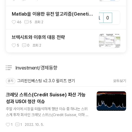
Matlab을 이용한 유전 알고리즘(Genetic
Algorithm) 예제
46
5
조회
2
브렉시트와 이후의 대응 전략
5
0
조회
2
Investment/경제동향
분류 전체보기
주요 글 목록
그리핀인베스팅 v2.3.0 릴리즈 연기
모두보기
공지
크레딧 스위스(Credit Suisse) 파산 가능
성과 USOI 청산 이슈
글 내용
주말 사이에 시장을 떠들석하게 했던 이슈 중 하나는 스위
스계 투자 회사인 크레딧 스위스(Credit Suisse, 이하 C
S)의 파산 가능성에 대한 루머였다. 실제로 어제 CS의 5년
작성시간
1
1
2022. 10. 5.
물 CDS 프리미엄 가격은 2008년 금융위기 때 보다도 더