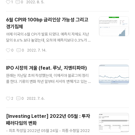
1
0
2022. 8. 5.
사력을 동원하여 대만을 침공할 가능성을 우려하여 중국과
상이 된다. ​ 앞으로 심우주 탐사 분야가 경쟁적으로 이루어
홍콩 주식시장도 단기간 급락했을 정도로 영향을 받고 있
질 차세대 산업임..
는 상황이다. 실제로 중국이 대만을 침공하게 된다면 주식
6월 CPI와 100bp 금리인상 가능성 그리고
시장에는 구체적으로 어떤 영향을 끼칠 수 있을까? 사실 1
경기침체
970년 대 이후로 중국 본토의 국제적 지위가 강화된 반면
글 내용
대만은 세계 거의 모든 국가들과 단교하게 되면서 국제적
어제 미국의 6월 CPI가 발표 되었다. 예측치 자체도 지난
지위가 어려운 상황이다. 그렇지만 4차 산업혁명을 맞아 A
달의 8.6% 보다 높았는데, 오히여 예측치보다 0.3%가 더
I, 클라우드, 5G, 로봇 등의 산업과 밀접한 관계를 가지는
높은 9.1%로 나왔다. ​ 그러나 시장에 충격은 생각보다 크지
작성시간
0
0
2022. 7. 14.
반도체 업계에 있어서 독보적인 지위를..
않았는데, 나스닥은 고작 0.15% 하락하고 S&P500은 0.
45% 하락하는 데 그쳤기 때문이다. ​ 하지만 높아진 6월 C
PI로 인해 7월 말에 있을 미 연준의 금리 인상이 100bp에
IPO 시장의 겨울 (feat. 루닛, 지엔티파마)
대한 가능성이 높아지고 있다. 100bp 인상 확율이 불과
글 내용
원래는 지난달 초에 작성했는데, 이제서야 블로그에 정리
하루전의 7.8%에서 82.1%로 폭등했다. ​ 한꺼번에 이정도
를 한다. 기류의 변화 작년 말부터 서서히 변해가고 있는 경
의 금리 인상은 경제활동 전반 및 금융투자 활동에 있어 큰
제의 제반 환경이 어떤 임계점을 향해 가고 있는 기분이 든
영향이 있을 걸로 보인다. ​ 안그래도 미국의 1인당 가처분
다. 최근 일론 머스크가 트위터에 남긴 말 한마디가 화제가
소득이 계속해서 줄고 있는 마당에 기준금리 상승으로 인
작성시간
2
0
2022. 7. 6.
된적이 있었다. Elon Musk feels 'super bad' about
한 이자부담까지 가중된다면 개인 소비지출은..
economy, needs to cut 10% of Tesla jobs Tesla
CEO Elon Musk has a "super bad feeling" about
[Investing Letter] 2022년 05월 : 투자
the economy and needs to cut about 10% of the
패러다임의 변화
electric carmaker's jobs, according to an email
글 내용
seen by Reuters. www.cnbc.com 경제 상황에 대해
- 최초 작성일 2022년 05월 24일 - 최종 수정일 2022