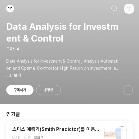
검색하기
티스토리
Data Analysis for Investm
ent & Control
구독자
4
Data Analysis for Investment & Control, Analysis Automati
on and Optimal Control for High Return on Investment. em
ail: somniumn (at) gmail
...더보기
구독하기
방명록
신고하기 레이어
열기
인기글
스미스 예측기(Smith Predictor)를 이용한
시간 지연 제어
2
0
조회
7