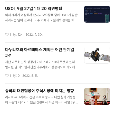
높은 수치를 기록했다. 이 글을 쓰는 시점에는 다소 하락했
다고 하지만 여전히 높은 가격에 위치하고 있다. CS의 최
USOI, 9월 27일 1 대 20 액면병합
근 실적을 보면 최근 4분기 매출이 지속적으로 줄어드는
글 내용
어제 계좌가 이상해서 봤더니 보유종목 중에 USOI가 잠깐
것도 문제였지만 막대한 손실을 기록한 분기가 2번 있었
사라지는 일이 있었다. ​ 미주 카페나 포털에서 검색을 해봐
다. 이런 와중에 CDS 프리미엄까지 급등했다는 것은 심각
도 USOI에 대한 정보가 없길래 앱을 키고 USOI에 대한
한 문제가 있을 가능성을 의심하기에 충분해 보인다. ​ 200
뉴스를 봤더니만 1:20 액면병합에 대한 발표가 있었다. 요
8년 금융위기 당시 리먼 브라더스도 CDS 프리미엄이 급
작성시간
1
124
2022. 9. 30.
즘 유가가 하락하는 바람에 주당 4불 이하로 떨어져서 그
등했었고, 당시 CFO가 유동성이 충분하다고 시장을 안심
런지 20주를 1주로 만드는 액면병합을 진행했나보다. ​ 보
시켰으나 결과적으..
유 중이신 분들은 참고하시길...
다누리호와 아르테미스 계획은 어떤 관계일
까?
글 내용
지난 나로호 발사 성공에 이어 스페이스X의 로켓에 실려
발사된 달 궤도 탐사선인 다누리호가 성공적으로 궤도에
잔착되어 수 개월간의 여정을 시작했다. 모르고 있었던 사
작성시간
1
0
2022. 8. 5.
실이지만 미국 NASA가 주도하고 일론 머스크의 스페이스
X를 비롯한 여러 민간기업이 참여하는 달탐사 계획인 아르
테미스 계획과 연결이 된다. 스페이스X vs 로켓랩 (feat.
중국의 대만침공이 주식시장에 미치는 영향
아르테미스 프로젝트) 만약 이 회사가 상장이 된다면 무조
글 내용
러시아 우크라이나 전쟁 이후로 중국의 대만 침략 가능성
건 투자하고 싶은 회사는? 이라는 질문에 스페이스X라고
이 꾸준히 제기되어 왔던 상황에서 최근 미국의 서열 3위
답하는 사람이... blog.naver.com 지난 6월 말에 로켓랩
인 낸시 펠로시 의장이 대만을 방문하면서 중국이 노골적
에 의해 발사되어 이미 달 궤도를 향해 나아가고 있는 CAP
으로 불편한 심기를 드러내고 있다. 이에 실제로 중국이 군
STONE 임무의 달 탐사 위성에 이어 뒤따라 갈 것으로 예
작성시간