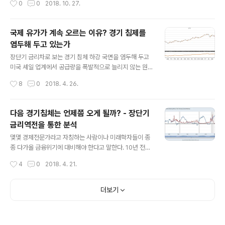
0
0
2018. 10. 27.
제 상황은 완전 고용 상태라고 할만큼 실업률도 줄어들었고 시장은 활기를 띄고 있
다. 다른나라는 어떠한가.. MBS, CDO 등을 유럽 은행들도 가지고 있었던 바람에 유
럽 경제까지 미국 서브프라임 사태에 희생되어야 했으므로 EU도 마찬가지로 양적완
국제 유가가 계속 오르는 이유? 경기 침제를
화를 통한 경기 부양책을 시작하게 되었다. 아시아도 마찬가지로 일본과 한국 등의
염두해 두고 있는가
나라에서 저금리 정책을 시작해서 시장에 유동성을 공급하..
글 내용
장단기 금리차로 보는 경기 침체 하강 국면을 염두해 두고
미국 셰일 업계에서 공급량을 폭발적으로 늘리지 않는 원
인으로 해석해 볼 수 있을 것인가? 1. 국제 유가의 상승 국
작성시간
8
0
2018. 4. 26.
제 유가가 계속 상승하고 있습니다. 제가 작년에 서부 텍사
스산 원유(WTI) 선물 가격이 45~55달러 박스권을 벗어
나면서 예상했던 것은 '미국 셰일 업체들의 저유가 고난기
다음 경기침체는 언제쯤 오게 될까? - 장단기
를 극복하고 보다 더 진보한 채굴 기술로 공급량을 늘리면
금리역전을 통한 분석
유가 상승하는 것을 어느 정도 막을 수 있겠구나'였습니다.
글 내용
하지만 그러한 예상은 보기 좋게 빗나가고 말았으며, 최근
몇몇 경제전문가라고 자칭하는 사람이나 미래학자들이 종
유가는 70달러에 근접하고 있습니다. (덕분에 유가에 숏에
종 다가올 금융위기에 대비해야 한다고 말한다. 10년 전에
배팅한 대가가 상당합니다 ㅜㅜ) WTI 선물 가격 동향, 출
겪은 서브프라임 모기지로 촉발된 미국발 금융위기가 최근
작성시간
4
0
2018. 4. 21.
처 - 그리핀인베스팅(http://griffininvesting.com) 이
에 겪은 가장 큰 금융위기일 것이다. 그 전에는 한국에서 I
런..
MF라고 알려진 1997년 아시아 금융위기가 한국 사람들
에게는 크게 극복해야할 시련이었고, 미국 입장에서는 그
더보기
이후에 닷컴 버블이 하나의 위기로 기억될 것이다. 물론 한
국에서도 IT 버블이 있었으나 미국 입장에서 한국의 IMF
는 국제 무대 변방에서 벌어진 하나의 사건으로 밖에 기억