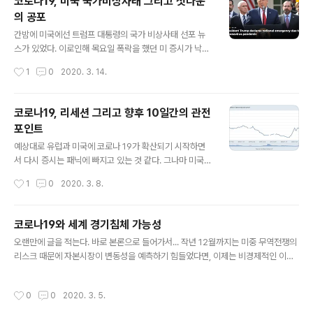
코로나19, 미국 국가비상사태 그리고 셧다운
완화 발표가 주는 안도감과 2조달러, 미국 GDP의 약 1
의 공포
0%에 달하는 엄청난 규모의 슈퍼부양책의 합작으로 신용
글 내용
경색은 단기간 막는 것에 효과가 있다고 보여지는 시그널
간밤에 미국에선 트럼프 대통령의 국가 비상사태 선포 뉴
은 하이일드 스프레드가 급격한 확대에서 이틀 연속 하락
스가 있었다. 이로인해 목요일 폭락을 했던 미 증시가 낙폭
으로 반전했다는 것에서 알 수 있습니다. 물론 2조 달러라
을 대부분 만회하며 상승마감을 했다(장종료 후에는 2%
작성시간
1
0
2020. 3. 14.
는 어마어마한 금액의 슈퍼 부양책도 하나하나 뜯어보면
가까운 하락을 보였지만). 뉴스를 접하고 의아했던 것은 국
앞으로 타격받을 기업들의 예상 매출액 감소를 상..
가비상사태를 선포했는데 증시가 이렇게까지 올라가는게
맞는가 하는 것이다. 상식적으로 국가비상사태를 선포했다
코로나19, 리세션 그리고 향후 10일간의 관전
는 것은 그만큼 상황이 엄중하다거나 더 악화될 가능성을
포인트
대비하기 위함일 텐데, 주식시장은 그 동안 너무 단기간에
글 내용
폭락을 해서인지 상승의 명분을 찾고 싶었었나보다. 어쨌
예상대로 유럽과 미국에 코로나 19가 확산되기 시작하면
든 코로나19로 인한 확진자, 사망자 숫자는 이제 유럽 곳곳
서 다시 증시는 패닉에 빠지고 있는 것 같다. 그나마 미국
으로 퍼져 급증하고 있으며, 이제 미국이 본격적으로 코로
민주당 경선에서 비교적 시장 친화적인 인물인 바이든의
작성시간
1
0
2020. 3. 8.
나19의 검사를 진행할 모양이니 더 가파르게 상승할 것으
지지율이 올라가고 월가의 탐욕에 맞선 투자 이미지의 엘
로 보인다. 이탈리아의 전국적인 셧다운이나 프랑..
리자베스 워런이 경선을 포기함에 따라 낙폭을 줄이지 않
았나 개인적으로 생각한다. 이 글을 쓰는 시점 기준으로 미
코로나19와 세계 경기침체 가능성
국은 코로나19로 인한 335명의 확진자와 17명의 사망자
글 내용
오랜만에 글을 적는다. 바로 본론으로 들어가서... 작년 12월까지는 미중 무역전쟁의
를 기록 중이며 이탈리아는 4,636명의 확진자와 197명의
리스크 때문에 자본시장이 변동성을 예측하기 힘들었다면, 이제는 비경제적인 이벤
사망자를 기록중이다. 특히 이탈리아의 증가율이 무섭게
트인 바이러스 확산으로 인한 리스크가 전 세계 자산시장에 영향을 미치고 있다. 바
느껴진다. 이탈리아의 관관 산업이 국가 GDP의 약 13%
이러스가 언론을 통해 보도되고 이제 두달 남짓의 시간이 지났다. 지난 1월 설연휴 전
를 차지하기 때문에 어느나라 보다도 리세션 가능성이 크
작성시간
0
0
2020. 3. 5.
후로 파악했던 사실과 예상, 31번 확진자에 의해 갑자기 폭발하기 시작한 한국 상황
게 보여진다. 유투브 신과함께 채널에서 신한금융투자 오
과 이탈리아 및 이란의 상황.. 그리고 유럽 나머지 국가와 미국으로의 확산이 기정사