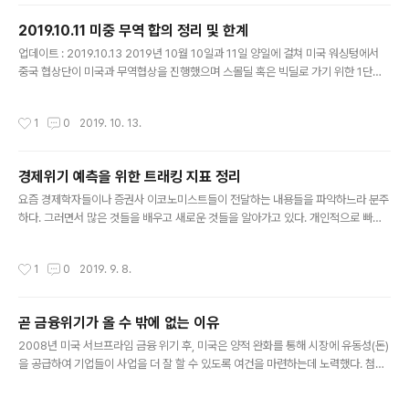
건영님이 나와서 연준의 갑작스런 50bp 금리..
실화가 되고 있는 현재 상황을 통해 알 수 있는 것들을 통해 경기침체로의 가능성을
2019.10.11 미중 무역 합의 정리 및 한계
생각해보려 한다. 1월 말 즈음만 하더라도 중국에서 발생하는 국지적인 이슈로 치부
글 내용
하고 단순 공급망 훼손과 복구 시점만 논하던 것에서 이제는..
업데이트 : 2019.10.13 2019년 10월 10일과 11일 양일에 걸쳐 미국 워싱텅에서
중국 협상단이 미국과 무역협상을 진행했으며 스몰딜 혹은 빅딜로 가기 위한 1단계
협상을 완료했다는 뉴스가 있었다. 사실 협상 내용이 발표되기 전까지도 대다수 경제
전문가들은 딜이 깨질 것으로 전망했기에 무역전쟁이 휴전으로 일단은 매듭지어진
작성시간
1
0
2019. 10. 13.
상황이 어리둥절 할 수도 있을 것 같다. 여기에서는 실제로 어느 정도까지 합의가 이
루어졌는지와 그럼에도 있을 수 밖에 없는 한계에 대해 알아보고자 한다. 시기적으로
내년에는 트럼프 대통령의 재선이슈가 있기 때문에 올해에 중국과의 무역 전쟁으로
경제위기 예측을 위한 트래킹 지표 정리
인한 부정적인 여론을 해소하고자 일부 영역에서 딜이 이루어질 가능이 있다는 목소
글 내용
리도 있었다. 중국에서도 이런 점을 인지하고 큰 욕심은 없..
요즘 경제학자들이나 증권사 이코노미스트들이 전달하는 내용들을 파악하느라 분주
하다. 그러면서 많은 것들을 배우고 새로운 것들을 알아가고 있다. 개인적으로 빠르
면 2019년 말에서 늦어도 2021년 정도에는 유동성 악화로 인한 경제 위기가 올 것
으로 생각하고 있으며 그 시기와 여러 시그널들을 주의깊게 살펴보고 있다. 다음은
작성시간
1
0
2019. 9. 8.
그와 관련된 여러 학자 및 이코노미스트들이 얘기하고 있는, 앞으로의 금융위기를 알
아차리기 위해 주목해야할 것들을 정리한 것이다. 개인적인 생각으로 정리한 것들도
있다. 서강대 김영익 교수 - 미국 3대 지표를 관심있게 지켜봐야 함 - 산업생산 : htt
곧 금융위기가 올 수 밖에 없는 이유
ps://kr.investing.com/economic-calendar/industrial-production-161 -
글 내용
소매판매 : ht..
2008년 미국 서브프라임 금융 위기 후, 미국은 양적 완화를 통해 시장에 유동성(돈)
을 공급하여 기업들이 사업을 더 잘 할 수 있도록 여건을 마련하는데 노력했다. 첨단
기술의 육성과 리쇼어링으로 미국 제조업을 부활시키려는 노력 그리고 셰일 혁명으
로 이루어낸 에너지 자급 등.. 이러한 일련의 노력으로 약 10년이 지난 지금 미국 경
작성시간