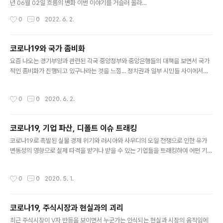
아..
년 06월 02일 흐름의 변화 이번 이야기를 거슬러 올라가
면 2021년 12월 01일 파월 연준 의장이 인플레이션이 일
작성시간
0
0
2022. 6. 2.
시적이라는 기존의 의견을 깨고 긴축에 대해 더 적극적으
로 변해야 한다고 한것에서부터 시작한다. 오미크론+파월
긴축 가속화 발언…주식·달러↓채권↑ - 연합인포맥스 (뉴
코로나19와 국가 좀비화
욕=연합인포맥스) 국제경제부= 30일(이하 미 동부시각)
글 내용
요즘 나오는 경기부양과 관련된 각국 중앙정부와 중앙은행들의 대책을 보면서 국가
뉴욕증시는 새로운 신종 코로나바이러스 감염증(코로나1
적인 좀비화가 진행되고 있구나라는 것을 느낌... 정치권과 일부 시민들 사이에서는
9) 변이인 '오미크론'에 대한 우려와 제롬 파월 연방준비제
이런 의문을 갖기 시작할 것 - 꼭 구조조정이란 것을 해야 하는가? - 어떻게든 살아
도(연준·Fed) 의장 발 news.einfomax.co.kr 감이 좋은
가는 것이 중요하지 높은 생산성을 유지하는 것이 꼭 필요한가? 왜냐하면 위의 것들
몇몇 헤지펀드나 월가아재님 같은 개인 투자자들은 이 때
작성시간
0
0
2020. 6. 2.
은 국민들의 고통이 수반되어야 하고 이는 선거에 영향을 미치기 때문임 국가 재정이
즈음해서 보유자산을 정리하기 시작했을 것이다. ​ 연초에
나 부채에 대한 걱정 보다는 지금의 고통을 피하는 것이 더 현실적이라고 판단 부채
는 러시아와 ..
에 대한 걱정을 덜 수 있도록 각국 중앙 은행에서 제로금리 혹은 역사상 최저금리로
코로나19, 기업 파산, 디폴트 이슈 트래킹
낮추어 놓은 상태 따라서 이제 앞으로 적어도 수년 간은 혁신과 생산성은 낮아지고
글 내용
경제가 급반등할 가능성이 낮기 때문에 제로 금리 수준을 유지해야 ..
코로나19로 촉발된 실물 경제 위기와 러시아와 사우디의 오일 전쟁으로 인한 유가
변동성의 영향으로 실제 타격을 받거나 받을 수 있는 기업들을 트래킹하여 어떤 기업
이 채권 디폴트나 기업 파산까지 가게되는지 모니터링 하고자 합니다. 미국 셰일 기
업 - (03.28) 캘리포니아 리소스(California Resources Corporation) 파산설
작성시간
0
0
2020. 5. 1.
: https://finance.yahoo.com/news/california-resources-said-mull-ba
nkruptcy-195331488.html California Resources Said to Mull Bankrupt
cy as Debt Mounts (Bloomberg) -- California Resources Corp. is seri
코로나19, 주식시장과 현실과의 괴리
ousl..
글 내용
최근 주식시장이 V자 반등을 보이면서 누군가는 인식되는 현실과 시장의 움직임에