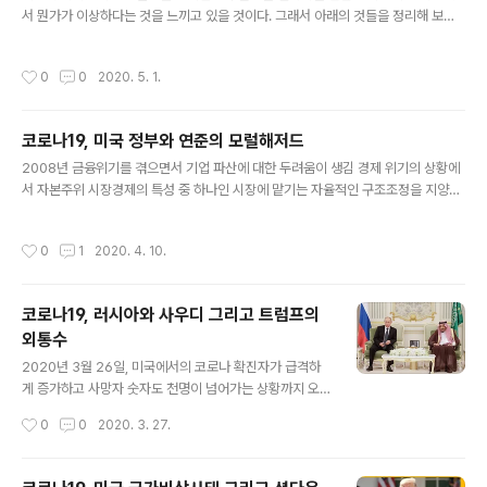
서 뭔가가 이상하다는 것을 느끼고 있을 것이다. 그래서 아래의 것들을 정리해 보았
다. 시장 참여자들은 3월의 공포를 극복하기 위해서 보고싶은 것만 보는 자기 최면에
빠져있을 가능성이 있다고 본다. 보고싶은 것만 보임(현실부정) - 연준과 미정부의
작성시간
0
0
2020. 5. 1.
슈퍼 부양책으로 모든 신용리스크가 해결될 것처럼 기대 - 코로나19가 정점을 찍고
하락세로 접어들고, 치료제가 나와 사망율을 떨어뜨리게 되면 모든 것이 해결될 것처
럼 여김 - 막상 코로나19위기가 지나가면 이연수요가 발생해 기업 실적(특히 내구재
코로나19, 미국 정부와 연준의 모럴해저드
산업)이 금방 정상으로 회복될 것으로 여김 실제 발생되는 일들(현실상황) - 대규모
글 내용
실적 사태로 신용카드 연체율이 급증 - 모기지(주택담보) ..
2008년 금융위기를 겪으면서 기업 파산에 대한 두려움이 생김 경제 위기의 상황에
서 자본주위 시장경제의 특성 중 하나인 시장에 맡기는 자율적인 구조조정을 지양하
기 시작함 그로인해 서브프라임이나 코로나19발 경제위기 상황이 발생할 경우 연준
의 통화정책이나 양적완화, 정부의 경기 부양책 등을 활용하여 기업 파산을 막음 시
작성시간
0
1
2020. 4. 10.
장(기업)은 이러한 흐름을 파악하고 이를 이용하기 시작함 저금리와 양적완화로 인
해 기업의 자본 조달비용이 낮아지고 조달하기도 쉬워짐(저금리 회사채의 발행 및 수
요 증가) 우량 기업 입장에서는 영업 이익과 쉬운 자본 조달을 이용해 자사주 매입과
코로나19, 러시아와 사우디 그리고 트럼프의
배당을 주는 방식으로 기업가치를 높임(자기 배 불리기) 설사 이런 기업들이 어려워
외통수
진다고 해도 정부 입장에서는 고용을 많이 하는 기업을 구조조정 할 수 ..
글 내용
2020년 3월 26일, 미국에서의 코로나 확진자가 급격하
게 증가하고 사망자 숫자도 천명이 넘어가는 상황까지 오
게 되었습니다. 상황의 심각성을 인지한 후로 엄청난 속도
작성시간
0
0
2020. 3. 27.
와 규모로 경기에 대한 방어를 펼치고 있는 미연준과 정부
의 활약으로 현재 미국을 비롯한 세계 증시는 어느 정도 안
정을 찾아가고 있는 것으로 보입니다. 연준의 무제한 양적