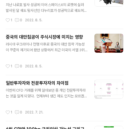
글 내용
래는 공식 영화 예고편.
지난 나로호 발사 성공에 이어 스페이스X의 로켓에 실려
발사된 달 궤도 탐사선인 다누리호가 성공적으로 궤도에
잔착되어 수 개월간의 여정을 시작했다. 모르고 있었던 사
작성시간
1
0
2022. 8. 5.
실이지만 미국 NASA가 주도하고 일론 머스크의 스페이스
X를 비롯한 여러 민간기업이 참여하는 달탐사 계획인 아르
테미스 계획과 연결이 된다. 스페이스X vs 로켓랩 (feat.
중국의 대만침공이 주식시장에 미치는 영향
아르테미스 프로젝트) 만약 이 회사가 상장이 된다면 무조
글 내용
러시아 우크라이나 전쟁 이후로 중국의 대만 침략 가능성
건 투자하고 싶은 회사는? 이라는 질문에 스페이스X라고
이 꾸준히 제기되어 왔던 상황에서 최근 미국의 서열 3위
답하는 사람이... blog.naver.com 지난 6월 말에 로켓랩
인 낸시 펠로시 의장이 대만을 방문하면서 중국이 노골적
에 의해 발사되어 이미 달 궤도를 향해 나아가고 있는 CAP
으로 불편한 심기를 드러내고 있다. 이에 실제로 중국이 군
STONE 임무의 달 탐사 위성에 이어 뒤따라 갈 것으로 예
작성시간
1
0
2022. 8. 5.
사력을 동원하여 대만을 침공할 가능성을 우려하여 중국과
상이 된다. ​ 앞으로 심우주 탐사 분야가 경쟁적으로 이루어
홍콩 주식시장도 단기간 급락했을 정도로 영향을 받고 있
질 차세대 산업임..
는 상황이다. 실제로 중국이 대만을 침공하게 된다면 주식
일반투자자와 전문투자자의 차이점
시장에는 구체적으로 어떤 영향을 끼칠 수 있을까? 사실 1
글 내용
970년 대 이후로 중국 본토의 국제적 지위가 강화된 반면
이번에 CFD 거래를 위해 알아보던 중 개인 전문투자자라
대만은 세계 거의 모든 국가들과 단교하게 되면서 국제적
는 것을 알게 되었다. ​ 언제부터 생긴 제도 인지는 모르겠으
지위가 어려운 상황이다. 그렇지만 4차 산업혁명을 맞아 A
나 전문투자자가 되기 위한 요건 그리고 일반투자자 대비
I, 클라우드, 5G, 로봇 등의 산업과 밀접한 관계를 가지는
어떤 혜택이 있는지 정리해 보고자 한다. 전문투자자가 되
작성시간
1
0
2022. 7. 21.
반도체 업계에 있어서 독보적인 지위를..
기 위해서는 위의 3가지 조건 중 하나 이상에 해당되면 된
다. ​ 공통적으로는 금융투자회사에 잔고가 최근 5년 중 연
속해서 1년 이상 5천만원 이상 있어야 한다는 것이다. ​ 그