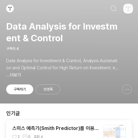
검색하기
티스토리
Data Analysis for Investm
ent & Control
구독자
4
Data Analysis for Investment & Control, Analysis Automati
on and Optimal Control for High Return on Investment. em
ail: somniumn (at) gmail
...더보기
구독하기
방명록
신고하기 레이어
열기
인기글
스미스 예측기(Smith Predictor)를 이용한
시간 지연 제어
2
0
조회
6