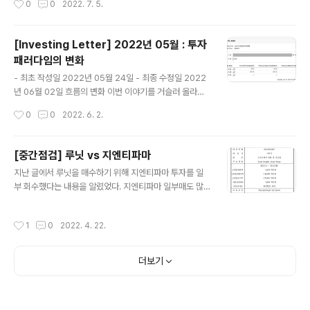
0
0
2022. 7. 5.
마나 악영향을 미쳤을지이다. 아마도 많은 기업들이 2분기
022년의 헤지펀드 전략별 YTD 수익률을 우선 보자. 헤지
실적 가이던스를 낮추고 있..
펀드 전략 중에서도 특히 잘하고 있는 쪽은 uncorrelate
d category로 세부적으로 성과를 보자면 다음과 같다. ■
[Investing Letter] 2022년 05월 : 투자
discretionary macro : +9.3% ■ equity L/S fund :
패러다임의 변화
-5.9% ■ growth sector - bio, healthcare L/S fun
글 내용
d : -18% ■ growth sector - TMT(Tech Media Te
- 최초 작성일 2022년 05월 24일 - 최종 수정일 2022
lecom) L/S fund : -20% discretionary macro 전략
년 06월 02일 흐름의 변화 이번 이야기를 거슬러 올라가
은 거시경제의 흐름에 따라 투자..
면 2021년 12월 01일 파월 연준 의장이 인플레이션이 일
작성시간
0
0
2022. 6. 2.
시적이라는 기존의 의견을 깨고 긴축에 대해 더 적극적으
로 변해야 한다고 한것에서부터 시작한다. 오미크론+파월
긴축 가속화 발언…주식·달러↓채권↑ - 연합인포맥스 (뉴
[중간점검] 루닛 vs 지엔티파마
욕=연합인포맥스) 국제경제부= 30일(이하 미 동부시각)
글 내용
지난 글에서 루닛을 매수하기 위해 지엔티파마 투자를 일
뉴욕증시는 새로운 신종 코로나바이러스 감염증(코로나1
부 회수했다는 내용을 알렸었다. 지엔티파마 일부매도 많
9) 변이인 '오미크론'에 대한 우려와 제롬 파월 연방준비제
은 고심끝에 최근 지엔티파마의 보유 주식을 일부 매도 하
도(연준·Fed) 의장 발 news.einfomax.co.kr 감이 좋은
였다. 올해 제다큐어의 신약 승인과 출시 그리고 뇌졸중 임
몇몇 헤지펀드나 월가아재님 같은 개인 투자자들은 이 때
작성시간
1
0
2022. 4. 22.
상 2상 성공과 식약처 3상 승인 호재로 주가가 년초대비
즈음해서 보유자산을 정리하기 시작했을 것이다. ​ 연초에
상당한 퍼포먼스 synapticlab.co.kr 오늘은 이들 회사의
는 러시아와 ..
상황이 어떻게 변했는지 점검하고자 한다. 지엔티파마 20
더보기
22년 주주총회 관련 지난 3월 24기 정기주주총회가 수원
컨벤션센터에서 있었다. 이번에도 여행일정으로 가보지는
못했지만 여러 참석자들이 내용을 공유해주어 진행 내용은