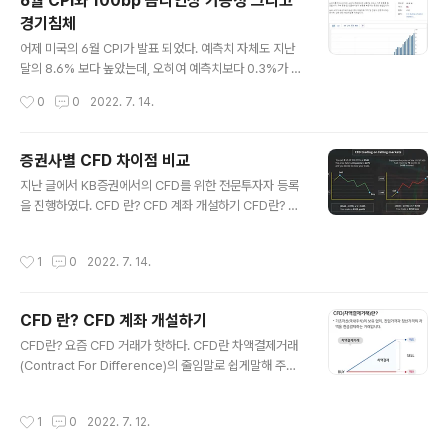
6월 CPI와 100bp 금리인상 가능성 그리고
리고 금융회사의 계좌를 개설한지 1년 이상 경과해야 한다
경기침체
는 것으로 까다로운 조건은 아닐 것이다. ​ 첫 번째 독립 조
글 내용
건으로는 위의 공통 조건을 만족하면서 연소득이 1억 이상
어제 미국의 6월 CPI가 발표 되었다. 예측치 자체도 지난
이어야 한다는 것으로 증권에서는 홈텍스에서 정보를 받아
달의 8.6% 보다 높았는데, 오히여 예측치보다 0.3%가 더
체크하게 된다. 이때 순수 계약 연봉이 아닌 근로소득 원청
높은 9.1%로 나왔다. ​ 그러나 시장에 충격은 생각보다 크지
작성시간
0
0
2022. 7. 14.
징수영수증에 찍힌 금액이..
않았는데, 나스닥은 고작 0.15% 하락하고 S&P500은 0.
45% 하락하는 데 그쳤기 때문이다. ​ 하지만 높아진 6월 C
PI로 인해 7월 말에 있을 미 연준의 금리 인상이 100bp에
증권사별 CFD 차이점 비교
대한 가능성이 높아지고 있다. 100bp 인상 확율이 불과
글 내용
지난 글에서 KB증권에서의 CFD를 위한 전문투자자 등록
하루전의 7.8%에서 82.1%로 폭등했다. ​ 한꺼번에 이정도
을 진행하였다. CFD 란? CFD 계좌 개설하기 CFD란? 요
의 금리 인상은 경제활동 전반 및 금융투자 활동에 있어 큰
즘 CFD 거래가 핫하다. CFD란 차액결제거래(Contract
영향이 있을 걸로 보인다. ​ 안그래도 미국의 1인당 가처분
For Difference)의 줄임말로 쉽게말해 주식을 살 필요 없
소득이 계속해서 줄고 있는 마당에 기준금리 상승으로 인
작성시간
1
0
2022. 7. 14.
이 진입가격과 청산가격의 차액을 현금으로 결제하는 장외
한 이자부담까지 가중된다면 개인 소비지출은..
파생상품이다. 종목별 증 synapticlab.co.kr 그런데 가지
고 있는 다른 증권사에서의 CFD 거래에 대해서 살펴보니
CFD 란? CFD 계좌 개설하기
증권사간 거래 가능한 상품에서 차이가 있는 것을 발견하
글 내용
였다. 우선 내가 사용 중인 증권사들은 다음과 같다 KB증
CFD란? 요즘 CFD 거래가 핫하다. CFD란 차액결제거래
권 키움증권 삼성증권 한국투자증권 카카오페이증권이나
(Contract For Difference)의 줄임말로 쉽게말해 주식
토스증권 등도 있지만 이들은 제외 각각의 증권사에서 소
을 살 필요 없이 진입가격과 청산가격의 차액을 현금으로
개하는 CFD 상품에 대한 페이지 링크는 뒤에 걸어둔다. 증
결제하는 장외파생상품이다. 종목별 증거금률에 따라 레버
작성시간
1
0
2022. 7. 12.
권사 국내..
리지 거래가 가능하며, 하락 예상 시 주식을 차입하여 공매
도(숏 포지션)를 할 수 있으며 양방향 전략이 가능하다. 아