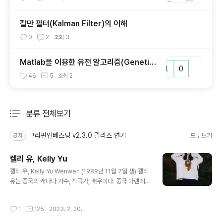
칼만 필터(Kalman Filter)의 이해
0
2
조회
3
Matlab을 이용한 유전 알고리즘(Genetic
Algorithm) 예제
46
5
조회
2
분류 전체보기
주요 글 목록
그리핀인베스팅 v2.3.0 릴리즈 연기
모두보기
공지
켈리 유, Kelly Yu
글 내용
켈리 유, Kelly Yu Wenwen (1989년 11월 7일 생) 켈리
유는 중국의 캐나다 가수, 작곡가, 배우이다. 중국 다롄에서
태어나 2004년 부모와 함께 브리티시컬럼비아주 밴쿠버
로 이사했다. 그녀는 Killarney Secondary School을
작성시간
1
125
2023. 2. 20.
다녔고 나중에 보스턴으로 이사하여 Berklee College
of Music을 다녔다. 최근 넷플리스 영화 문폴에서 중국인