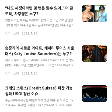
교환학생인 미셸 역할로 이름을 알렸다.
“나도 혜정이라면 몇 번은 할수 있어.." 더 글
로리, 차주영은 누구?
글 내용
넷플릭스 신작 더글로리에서 눈의 띄는 조연으로 열연한
최혜정 역의 차주영은 누구일까 1990년생인 차주영은 17
0cm의 늘씬한 키에 글래머러스한 몸매로 극중에서 시선
작성시간
1
0
2023. 1. 31.
을 사로잡았다. 2016년 tvN 드라마 으로 데뷔한 그녀는 , ,
등 드라마에 출연하며 이름을 알렸고, 아직 영화에는 데뷔
하지 않았다. 최근 넷플릭스 오리지널 시리즈인 에서 최혜
송중기의 새로운 와이프, 케이티 루이스 사운
정 역으로 시청자들에게 눈도장을 찍었으며, 곧 있을 에서
더스(Katy Louise Saunders)는 누구?
도 활약을 기대해 볼만 하다. 차주영의 취미는 운동으로 검
글 내용
도와 현대무용을 통해 어린 시절부터 꾸준히 체형관리를
케이티 루이스 손더스(Katy Louise Saunders)는 영국
하고있다고 한다. 또한 영어와 일본어에도 능통하며 유타
태생의 배우, 모델, 인플루언서로, 그녀는 "The Royals"
주립대학교 경영학을 전공한 재원이기도 하다.
(2015), "Doctors" (2016-2017), 그리고 "Victoria"
작성시간
1
0
2023. 1. 30.
(2018)를 포함한 수많은 텔레비전 쇼에서 일했다. 그녀는
또한 2016년부터 2019년까지 BBC 시리즈 "콜 더 조산
사"에서 고정적인 역할을 했다. 연기 외에도, 그녀는 또한
크레딧 스위스(Credit Suisse) 파산 가능
루이비통과 프라다와 같은 패션 브랜드와 함께 일한 유명
성과 USOI 청산 이슈
한 모델이다. 그녀는 또한 인스타그램에 패션 트렌드에 대
글 내용
해 자주 글을 올리는 활동적인 인플루언서이며, 이 모든 재
주말 사이에 시장을 떠들석하게 했던 이슈 중 하나는 스위
능 외에도, 그녀는 캠브리지 대학에서 심리학 학위를 받았
스계 투자 회사인 크레딧 스위스(Credit Suisse, 이하 C
다. 최근 송중기의 연인으로도 알려져 있는 케이티 루이즈
S)의 파산 가능성에 대한 루머였다. 실제로 어제 CS의 5년
작성시간