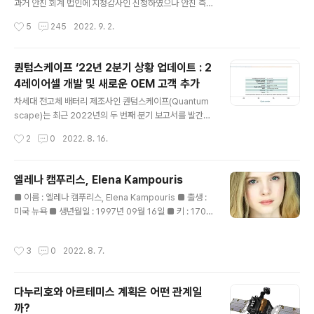
과거 안진 회계 법인에 지정감사인 신청하였으나 안진 측
에서 의견을 주지 않는 등 우여곡절이 많았으나, 금감원에
작성시간
5
245
2022. 9. 2.
이의를 제기하여 안진을 회계 감사 법인에서 지정 취소를
하고 새롭게 회계 법인을 지정하였다고 회사 홈페이지를
통해 공고하였다. 더욱이 대표 이사이자 최대 주주인 곽병
퀀텀스케이프 ‘22년 2분기 상황 업데이트 : 2
주 대표가 본인 명의의 주식 400,000주(138억원 규모,
4레이어셀 개발 및 새로운 OEM 고객 추가
현 장외시세 34,500원 기준)를 회사에 증여했다는 점은
글 내용
높이 살만하다. ​ 뇌졸중 한국과 중국의 임상 3상도 순조롭
차세대 전고체 배터리 제조사인 퀀텀스케이프(Quantum
게 진행되고 있고, 제다큐어 판매 병원도 지속적으로 늘면
scape)는 최근 2022년의 두 번째 분기 보고서를 발간했
서 매출도 증가되고 있다. ​ 시장 분위기가 긴축과 경기침체
다. ​ 퀀텀스케이프는 차세대 배터리라고 알려진 전고체 배
작성시간
2
0
2022. 8. 16.
로 인해 앞으로 계속 좋지 않을 것이다. 그에 따라 투자심리
터리를 개발한다는 목표로 2010년에 세워진 회사이다. 1
가 위축되면서 바이오 ..
0년 넘게 개발을 해왔으나 2020년 세라믹 분리막을 활용
해 기술적 진보(major breakthrough)를 이루어 냄으로
엘레나 캠푸리스, Elena Kampouris
써 본격적으로 성장의 탄력을 받기 시작했다. 이후 초기 싱
글 내용
■ 이름 : 엘레나 캠푸리스, Elena Kampouris ■ 출생 :
글 레이어 프로토타입 배터리 셀을 개발하고 시험을 성공
미국 뉴욕 ■ 생년월일 : 1997년 09월 16일 ■ 키 : 170c
적으로 수행했으며, 제조 라인을 두 배 가량 늘렸었다. ​ 직
m 처음 본 건 넷플릭스 시리즈 주피터스 레거시에서였으
전에는 10레이어셀과 16레이어셀 프로토타입도 개발에
며, 귀여운 마스크가 인상 깊었다. 얼마전 유튜브에서 'WIF
성공했으며 이번에 24층 셀 개발에 성공했다고 밝혔다. 지
작성시간
3
0
2022. 8. 7.
ELIKE'라는 영화 트레일러가 공개되면서 거기서 등장하는
난 2월에 15분 고속충전을 400회 수행한 이후에도 배터
아름다운 외모의 여배우가 궁금해서 찾아보았더니 엘레나
리 충전량이 초기의..
였다. 영화 자체도 인공지능 휴머노이드라는 소재여서 더
다누리호와 아르테미스 계획은 어떤 관계일
관심이 간 것도 있지만, 여배우의 외모가 흡사 만들어진 것
까?
같은(좋은 의미에서) 모습에 더 이끌리지 않았나 싶다. 아