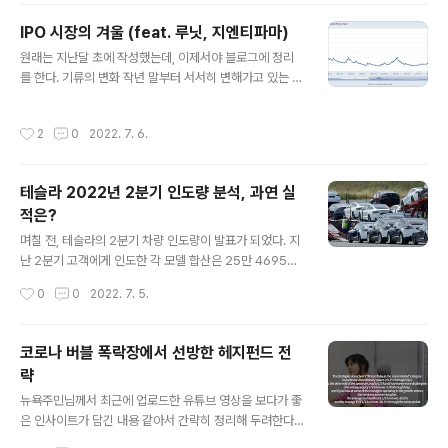
무나 CFD에 투자를 할 수 있는 것은 아니다. CFD에 투자
IPO 시장의 겨울 (feat. 루닛, 지엔티파마)
를 할려면 전문투자자라고 인정을 받아야 한다. CFD의 좋
글 내용
은 점 중에 하나는 최소 40%의 증거금만 있으면 레버리지
원래는 지난달 초에 작성했는데, 이제서야 블로그에 정리
를 활용하여 투자가 가능하다는 것이다. 위의 예시처럼 5
를 한다. 기류의 변화 작년 말부터 서서히 변해가고 있는 경
만원짜리 주식을 살려면 기존에는 5만원이 있어야 가능했
제의 제반 환경이 어떤 임계점을 향해 가고 있는 기분이 든
지만 CFD로는 2만원만 있어도 투자하는 것이 가능하다
다. 최근 일론 머스크가 트위터에 남긴 말 한마디가 화제가
작성시간
2
0
2022. 7. 6.
(사서 보유하는 것이..
된적이 있었다. Elon Musk feels 'super bad' about
economy, needs to cut 10% of Tesla jobs Tesla
CEO Elon Musk has a "super bad feeling" about
테슬라 2022년 2분기 인도량 분석, 과연 실
the economy and needs to cut about 10% of the
적은?
electric carmaker's jobs, according to an email
글 내용
seen by Reuters. www.cnbc.com 경제 상황에 대해
며칠 전, 테슬라의 2분기 차량 인도량이 발표가 되었다. 지
아..
난 2분기 고객에게 인도한 각 모델 합산은 25만 4695대
로 집계 되었으며 이는 1분기 인도량인 31만 48대에 비하
작성시간
0
0
2022. 7. 5.
면 5만 5353대가 줄어든 것이다. 한편 월가 애널리스트
추정치인 29만 5078대에는 미치지 못했으나 전년 동기
의 20만 1250대에 비해서는 늘어난 수치이다. 테슬라의
코로나 버블 폭락장에서 선방한 헤지펀드 전
자체적인 분석으로 지난 중국의 코로나 봉쇄로 인한 상하
략
이 공장 폐쇄와 공급망 이슈로 인해 현실적으로 어려움이
글 내용
있었다고 의견을 냈다. 테슬라의 2분기 실적발표는 7월 2
뉴욕주민님께서 최근에 업로드한 유튜브 영상을 보다가 좋
0일로 예정이 되어 있다. 실적 발표에서 눈여겨 봐야 할 부
은 인사이트가 담긴 내용 같아서 간략히 정리해 두려한다.
분은 인플레이션과 공급망 이슈가 테슬라의 현금흐름에 얼
코로나 버블이 터지고 있는 거라고 개인적으로 생각하는 2
작성시간