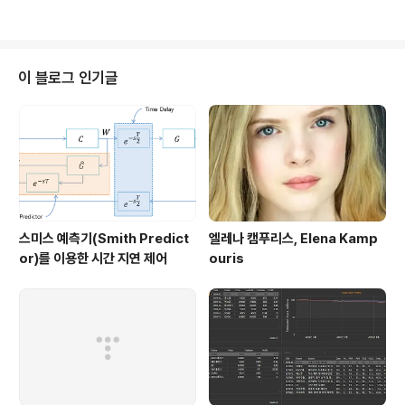
IPO에서 주당 54,000원의 가격으로 유상증자를 진행하
다는 뉴스를 접하고, 생각난 김에 지엔티파마의 주식 발행
상황을 보기위에 한국예탁결제원에서 검색을 해 보았다.
가장 위에 있는 주당 5,000원으로 5,000주 발행된 건 알
이 블로그 인기글
지 못했던 건데 뭔가 싶다. 현재 총 주식수 15,815,488주
를 5월 8일 유증가 35,000을 고려한다면 5,535억 가치
를 해당 기관으로부터 인정받고 있었다는 것인데, 6월 5일
유증가를 적용한다면 기업가치를 790억원으로 인정하는
꼴이 되는 것이..
스미스 예측기(Smith Predict
엘레나 캠푸리스, Elena Kamp
or)를 이용한 시간 지연 제어
ouris