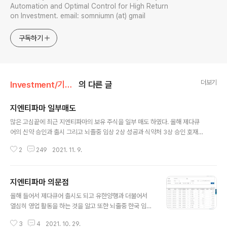
Automation and Optimal Control for High Return
on Investment. email: somniumn (at) gmail
구독하기
더보기
Investment/기업분석
의 다른 글
지엔티파마 일부매도
글 내용
많은 고심끝에 최근 지엔티파마의 보유 주식을 일부 매도 하였다. 올해 제다큐
어의 신약 승인과 출시 그리고 뇌졸중 임상 2상 성공과 식약처 3상 승인 호재로
주가가 년초대비 상당한 퍼포먼스를 보여주었다. 하지만 계속해서 좋은 소식을
2
249
2021. 11. 9.
기대했던 뇌졸중에 대한 LO와 제다큐어의 판권 계약에 대한 감감 무소식 그리
고 결정적으로 물건너간 올해 상장 일정은 최근 고점에 입성한 신규 주주들 뿐
만 아니라 장기 보유하고 있는 기존 주주들에게도 상당한 피로감을 주고 있으리
지엔티파마 의문점
라 생각된다. 그러던 와중에 상당히 과감한 행보로 나의 시선을 끄는 기업을 발
글 내용
견했고, 나름대로의 분석과 조사를 해보니 대단히 promising한 미래가 보여서
올해 들어서 제다큐어 출시도 되고 유한양행과 더불어서
투자를 결정하게 되었다. 이를 위한 재원으로 지엔티파마의 보유 주식을 일부
열심히 영업 활동을 하는 것을 알고 또한 뇌줄중 한국 임상
매도하게 되었다. 즉,..
3상을 시작하게 될 거란 것도 알고 있기에 주가적인 측면
3
4
2021. 10. 29.
에서 최근 움직임은 아쉬울 수 밖에 없다. 최근 루닛의 프리