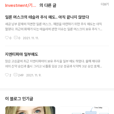
더보기
Investment/기업분석
의 다른 글
일론 머스크의 테슬라 주식 매도.. 아직 끝나지 않았다
글 내용
세금 납부 문제에 직면한 일론 머스크.. 재원을 마련하기 위한 주식 매도는 아직
멀었다. 최근에 화재가 되는 테슬라에 관한 이슈는 일론 머스크의 보유 주식 1
0% 매도에 관한 대중들의 관심이다. 지난 11월 8-9일에 걸쳐서 16%가 넘게
0
0
2021. 11. 11.
하락했다가 어제 반등에 성공했다. 오늘 아침 기사에서는 일론 머스크가 11억
달러(약 1.3조원) 어치의 주식을 매도했다고 나온다. 아마도 주가가 급락할 때에
이 매도 때문이지 않나 싶다. 일부 투자자들은 일론의 테슬라 주식 매도가 끝났
지엔티파마 일부매도
으니 이제 악재는 지나갔다라고 말하고 있는데, 과연 사실일까? Elon Musk h
글 내용
as sold more than $1B in Tesla stock – TechCrunch Tesla CEO El
많은 고심끝에 최근 지엔티파마의 보유 주식을 일부 매도 하였다. 올해 제다큐
on Musk has sold about $..
어의 신약 승인과 출시 그리고 뇌졸중 임상 2상 성공과 식약처 3상 승인 호재로
주가가 년초대비 상당한 퍼포먼스를 보여주었다. 하지만 계속해서 좋은 소식을
2
249
2021. 11. 9.
기대했던 뇌졸중에 대한 LO와 제다큐어의 판권 계약에 대한 감감 무소식 그리
고 결정적으로 물건너간 올해 상장 일정은 최근 고점에 입성한 신규 주주들 뿐
만 아니라 장기 보유하고 있는 기존 주주들에게도 상당한 피로감을 주고 있으리
라 생각된다. 그러던 와중에 상당히 과감한 행보로 나의 시선을 끄는 기업을 발
견했고, 나름대로의 분석과 조사를 해보니 대단히 promising한 미래가 보여서
이 블로그 인기글
투자를 결정하게 되었다. 이를 위한 재원으로 지엔티파마의 보유 주식을 일부
매도하게 되었다. 즉,..