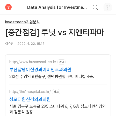
검색하기
Data Analysis for Investment & Control
티스토리
Investment/기업분석
[중간점검] 루닛 vs 지엔티파마
아슈람
2022. 4. 22. 15:17
http://www.busansnail.co.kr
광고
부산달팽이신경과이비인후과의원
2호선 수영역 8번출구, 센텀병원옆. 큐비메디컬 4층.
http://the1hospital.co.kr/
광고
성모더원신경외과의원
서울 강북구 도봉로 295 스타타워 6, 7, 8층 성모더원신경외
과 김문석 원장