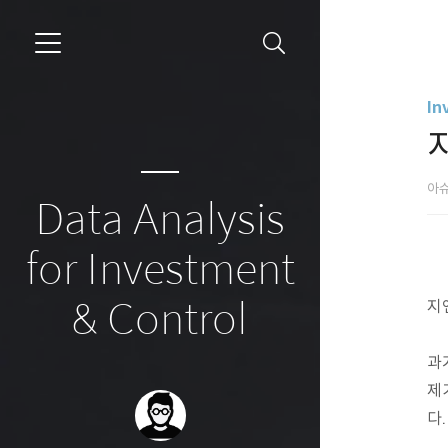
In
아
Data Analysis
for Investment
& Control
지
과
제
다.