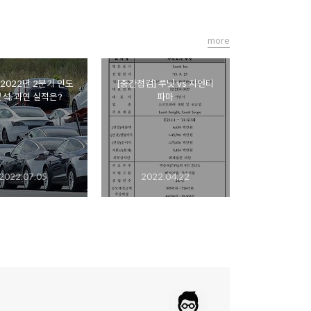
more
2022년 2분기 인도
[중간점검] 루닛 vs 지엔티
분석, 과연 실적은?
파마
2022.07.05
2022.04.22