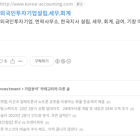
http://www.korea-accounting.com
광고
외국인투자기업설립,세무,회계
외국인투자기업, 연락사무소, 한국지사 설립, 세무, 회계, 급여, 기장
5
구독하기
Investment
>
기업분석
' 카테고리의 다른 글
켓랩, 미군과 일렉트론과 뉴트론 로켓을 이용하는 화물 운송계약 체결
(0)
텀스케이프 ‘22년 2분기 상황 업데이트 : 24레이어셀 개발 및 새로운 OEM 고객 추가
(0)
슬라 2022년 2분기 인도량 분석, 과연 실적은?
(0)
중간점검] 루닛 vs 지엔티파마
(0)
론 머스크의 테슬라 주식 매도.. 아직 끝나지 않았다
(0)