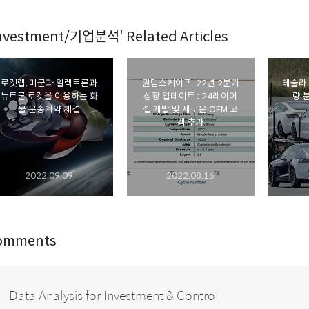
nvestment/기업분석' Related Articles
로켓랩, 미군과 일렉트론과
퀀텀스케이프 ‘22년 2분기
테슬라 
뉴트론 로켓을 이용하는 화
상황 업데이트 : 24레이어
량 
물 운송계약 체결
셀 개발 및 새로운 OEM 고
객 추가
2022.09.09
2022.08.16
omments
Data Analysis for Investment & Control