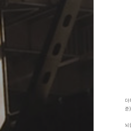
더
준
뇌