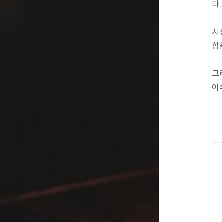
다.
시
힘
그
이