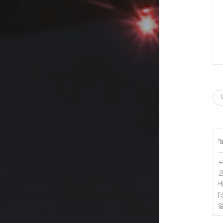
'
로
퀀
테
[
일