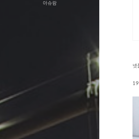
아슈람
넷
1