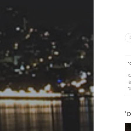
'
켈
송
엘
'O