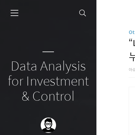
Ot
Data Analysis
아
for Investment
& Control