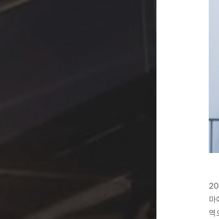
2
마
역